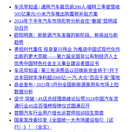
车讯早知道 | 通用汽车裁员逾200人/福特三季度营收
505亿美元/小米汽车推出购置税补贴方案
2024年下半年汽车市场形势分析会在“春城”昆明成
功召开
欧阳明高：新能源汽车发展的新阶段、新挑战与新
趋势
勇担时代重任 投身复兴伟业 为推进中国式现代化作
出新的更大贡献——第六届全国非公有制经济人士
优秀中国特色社会主义事业建设者倡议书
车讯早知道 | 第三批消费品以旧换新资金将于7月下
达丰田财年净利超2000亿/一汽-大众“百店千家”落地
商会发布 | 2023年3月份全国新能源乘用车市场上险
数据分析
坚守·突破 | 4S店总经理高峰论坛暨2024中国汽车流
通行业4S店百强榜授牌仪式圆满召开
首期汽车行业用户增长运营师培训招生简章
国家发改委印发《全国统一大市场建设指引（试
行）》！（全文）