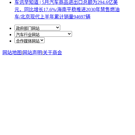
车讯早知道 | 5月汽车商品进出口总额为294.6亿美
元，同比增长17.6%/海南平稳推进2030年禁售燃油
车/北京现代上半年累计销量94697辆
网站地图
|
网站声明
|
关于商会
地址：北京市西城区月坛北街25号院47幢3层9号 电话：
010-68780877； 秘书长：18518534808；加入商会：
13810977017；合作咨询：13011296023；技能培训：
13691382441
京ICP备14012925号
网站建设
：
一诺互联
申请加入商会
商会微信公众号
中国车商微信公众号