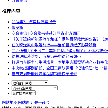
分会资讯
推荐内容
2024年2月汽车保值率报告
俄罗斯
商会资讯 | 商会秘书处赴江西省走访调研
《关于延续新能源汽车免征车辆购置税政策的公告》（202
在关税逆风中艰难前行——当前世界经济形势辨析
商会通知 | 关于《二手车出口基地建设规范》团体标准
德总理默茨访华，汽车仍是中德经贸纽带
打通汽车服务与生活场景，本地生态联盟驱动产业数字化
中央统战部副部长、全国工商联党组书记徐乐江“七一”讲
春节双周新能源汽车品牌销量榜单出炉
网站地图
|
网站声明
|
关于商会