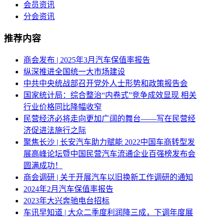
会员资讯
分会资讯
推荐内容
商会发布 | 2025年3月汽车保值率报告
纵深推进全国统一大市场建设
中共中央统战部召开党外人士形势和政策报告会
国家统计局：综合整治“内卷式”竞争成效显现 相关
行业价格同比降幅收窄
民营经济必将走向更加广阔的舞台——写在民营经
济促进法施行之际
聚焦长沙 | 长安汽车助力赋能 2022中国车商转型发
展高峰论坛暨中国民营汽车流通企业百强榜发布会
圆满成功！
商会调研 | 关于开展汽车以旧换新工作调研的通知
2024年2月汽车保值率报告
2023年大兴奔驰电台招标
车讯早知道 | 大众二季度利润降三成，下调年度展