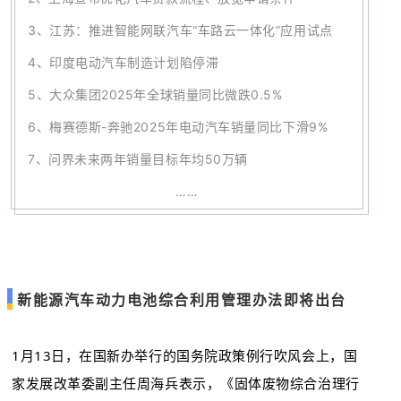
3、
江苏：推进智能网联汽车“车路云一体化”应用试点
4、
印度电动汽车制造计划陷停滞
5、
大众集团2025年全球销量同比微跌0.5%
6、
梅赛德斯-奔驰2025年电动汽车销量同比下滑9%
7
、
问界未来两年销量目标年均50万辆
……
新能源汽车动力电池综合利用管理办法即将出台
1月13日，在国新办举行的国务院政策例行吹风会上，国
家发展改革委副主任周海兵表示，《固体废物综合治理行