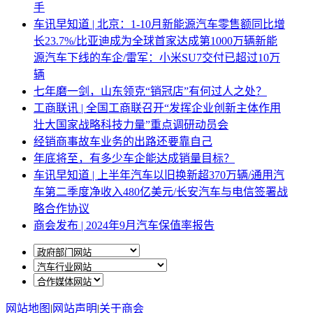
手
车讯早知道 | 北京：1-10月新能源汽车零售额同比增
长23.7%/比亚迪成为全球首家达成第1000万辆新能
源汽车下线的车企/雷军：小米SU7交付已超过10万
辆
七年磨一剑，山东领克“销冠店”有何过人之处？
工商联讯 | 全国工商联召开“发挥企业创新主体作用
壮大国家战略科技力量”重点调研动员会
经销商事故车业务的出路还要靠自己
年底将至，有多少车企能达成销量目标？
车讯早知道 | 上半年汽车以旧换新超370万辆/通用汽
车第二季度净收入480亿美元/长安汽车与电信签署战
略合作协议
商会发布 | 2024年9月汽车保值率报告
网站地图
|
网站声明
|
关于商会