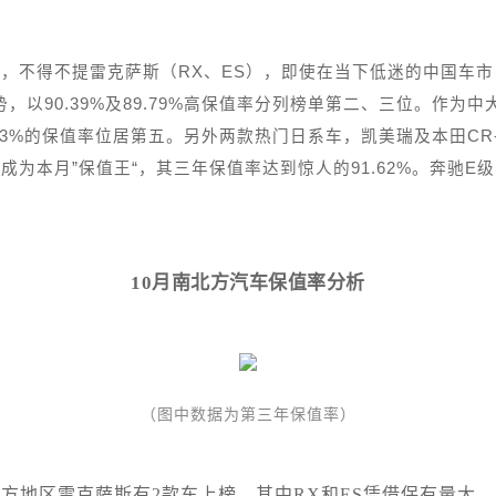
，不得不提雷克萨斯（RX、ES），即使在当下低迷的中国车
以90.39%及89.79%高保值率分列榜单第二、三位。作为中
.33%的保值率位居第五。另外两款热门日系车，凯美瑞及本田C
为本月”保值王“，其三年保值率达到惊人的91.62%。奔驰E
10月南北方汽车保值率分析
（图中数据为第三年保值率）
南方地区雷克萨斯有2款车上榜，其中RX和ES凭借保有量大