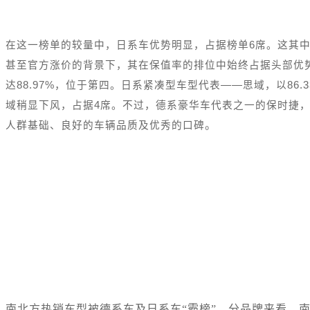
在这一榜单的较量中，日系车优势明显，占据榜单6席。这其中
甚至官方涨价的背景下，其在保值率的排位中始终占据头部优势，
达88.97%，位于第四。日系紧凑型车型代表——思域，以86
域稍显下风，占据4席。不过，德系豪华车代表之一的保时捷，成
。
人群基础、良好的车辆品质及优秀的口碑
南北方热销车型被德系车及日系车“霸榜”。分品牌来看，