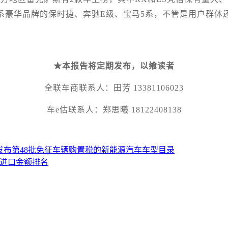
德系豪华品牌的保时捷、奔驰E级、宝马5系，不管是用户群
★本报告将定期发布，以飨读者
全联车商联系人：田芳 13381106023
车e估联系人：郑思曦 18122408138
部发布第48批免征车辆购置税的新能源汽车车型目录
品进口金额排名