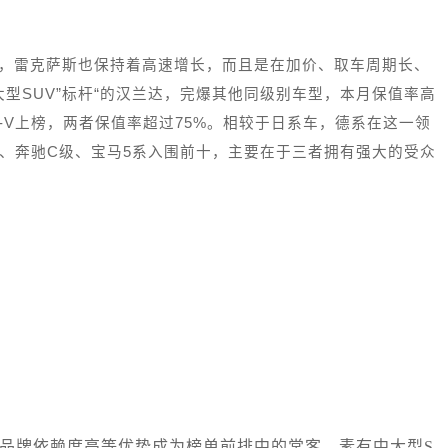
市，雷克萨斯也保持着高速增长，而且是在加价、取车周期长、
大型SUV”标杆“的汉兰达，完爆其他同级别车型，本月保值率高
R-V上榜，两者保值率超过75%。相较于日系车，德系在这一领
级、奔驰C级、宝马5系入围前十，主要在于三者拥有强大的受众
、品牌依赖度高等优势成为榜单前排中的常客。素有中大型S