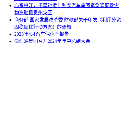
心系榕江，千里驰援！利泰汽车集团紧急调配救灾
物资驰援贵州灾区
商务部 国家发展改革委 财政部关于印发《利用外资
固稳促优行动方案》的通知
2023年4月汽车保值率报告
津汇通集团召开2024年年中总结大会
网站地图
|
网站声明
|
关于商会
地址：北京市西城区月坛北街25号院47幢3层9号 电话：
010-68780877； 秘书长：18518534808；加入商会：
13810977017；合作咨询：13011296023；技能培训：
13691382441
京ICP备14012925号
网站建设
：
一诺互联
申请加入商会