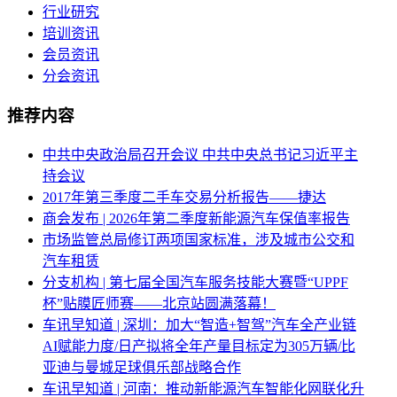
行业研究
培训资讯
会员资讯
分会资讯
推荐内容
中共中央政治局召开会议 中共中央总书记习近平主
持会议
2017年第三季度二手车交易分析报告——捷达
商会发布 | 2026年第二季度新能源汽车保值率报告
市场监管总局修订两项国家标准，涉及城市公交和
汽车租赁
分支机构 | 第七届全国汽车服务技能大赛暨“UPPF
杯”贴膜匠师赛——北京站圆满落幕！
车讯早知道 | 深圳：加大“智造+智驾”汽车全产业链
AI赋能力度/日产拟将全年产量目标定为305万辆/比
亚迪与曼城足球俱乐部战略合作
车讯早知道 | 河南：推动新能源汽车智能化网联化升