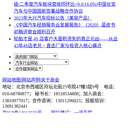
级/二季度汽车板块营收同环比+9.0/16.6%/中国长安
汽车与中国国新签署战略合作协议
2023年大兴汽车招标公告（美容产品）
《中国汽车经销服务业发展报告》（2020）蓝皮书
初稿评审会顺利召开
轮胎才是 4S 店客户大面积流失的真正元凶——从业
43年4S店老总・直击厂家与投资人核心痛点
网站地图
|
网站声明
|
关于商会
地址：北京市西城区月坛北街25号院47幢3层9号 电话：
010-68780877； 秘书长：18518534808；加入商会：
13810977017；合作咨询：13011296023；技能培训：
13691382441
京ICP备14012925号
网站建设
：
一诺互联