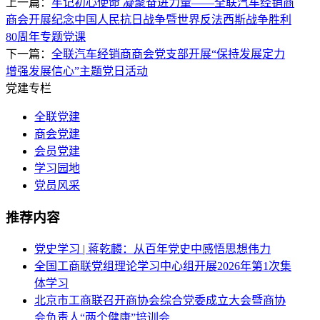
上一篇：
牢记初心使命 凝聚奋进力量——全联汽车经销商
商会开展纪念中国人民抗日战争暨世界反法西斯战争胜利
80周年专题党课
下一篇：
全联汽车经销商商会党支部开展“保持发展定力
增强发展信心”主题党日活动
党建专栏
全联党建
商会党建
会员党建
学习园地
党员风采
推荐内容
党史学习 | 蒋乾麟：从百年党史中感悟思想伟力
全国工商联党组理论学习中心组开展2026年第1次集
体学习
北京市工商联召开商协会综合党委成立大会暨商协
会负责人“两个健康”培训会