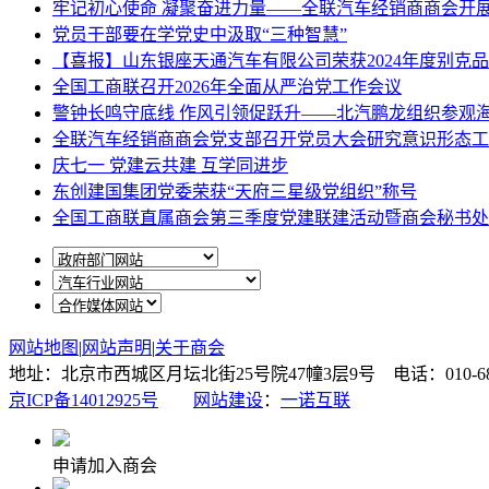
牢记初心使命 凝聚奋进力量——全联汽车经销商商会开
党员干部要在学党史中汲取“三种智慧”
【喜报】山东银座天通汽车有限公司荣获2024年度别克
全国工商联召开2026年全面从严治党工作会议
警钟长鸣守底线 作风引领促跃升——北汽鹏龙组织参观
全联汽车经销商商会党支部召开党员大会研究意识形态工
庆七一 党建云共建 互学同进步
东创建国集团党委荣获“天府三星级党组织”称号
全国工商联直属商会第三季度党建联建活动暨商会秘书处
网站地图
|
网站声明
|
关于商会
地址：北京市西城区月坛北街25号院47幢3层9号 电话：010-6878087
京ICP备14012925号
网站建设
：
一诺互联
申请加入商会