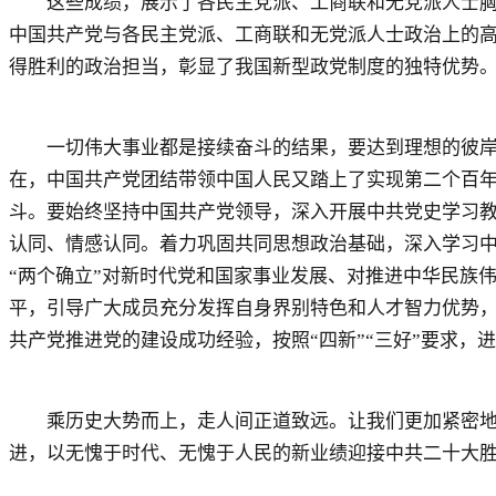
这些成绩，展示了各民主党派、工商联和无党派人士胸怀
中国共产党与各民主党派、工商联和无党派人士政治上的
得胜利的政治担当，彰显了我国新型政党制度的独特优势
一切伟大事业都是接续奋斗的结果，要达到理想的彼岸，
在，中国共产党团结带领中国人民又踏上了实现第二个百
斗。要始终坚持中国共产党领导，深入开展中共党史学习
认同、情感认同。着力巩固共同思想政治基础，深入学习
“两个确立”对新时代党和国家事业发展、对推进中华民族
平，引导广大成员充分发挥自身界别特色和人才智力优势
共产党推进党的建设成功经验，按照“四新”“三好”要求
乘历史大势而上，走人间正道致远。让我们更加紧密地团结
进，以无愧于时代、无愧于人民的新业绩迎接中共二十大