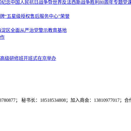
展纪念中国人民抗日战争暨世界反法西斯战争胜利80周年专题党
品牌“五星级授权售后服务中心”荣誉
海淀区全面从严治党警示教育基地
作
高级研修班开班式在京举办
7； 秘书长：18518534808；加入商会：13810977017；合作咨