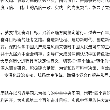
大局、参政为民的优秀品质，团结协作、奋勇争先的时代
高度互信、目标上的高度一致、实践上的高度契合，彰显了党
。
就要锚定奋斗目标，沿着正确方向坚定前行。过去一百年
年奋斗目标新的赶考之路。奋进新征程、建功新时代、创造新
教育，深刻认识中国共产党是风雨来袭时中国人民最可靠的主
中共十九届六中全会精神，引导广大成员深刻认识中国特色社
伟大复兴历史进程具有决定性意义，切实把“两个确立”转化为
，深入调查研究，积极建言献策，为党和政府科学决策、有效
，进一步深化政治交接、弘扬优良传统，确保多党合作根基永固
在以习近平同志为核心的中共中央周围，增强“四个意识”、
胜利召开，为实现第二个百年奋斗目标、实现中华民族伟大复