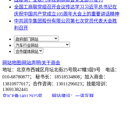
全国工商联党组召开会议传达学习习近平总书记在
庆祝中国共产党成立105周年大会上的重要讲话精神
中共润华集团股份有限公司第七次党员代表大会胜
利召开
网站地图
|
网站声明
|
关于商会
地址：北京市西城区月坛北街25号院47幢3层9号 电话：
010-68780877； 秘书长：18518534808；加入商会：
13810977017；合作咨询：13011296023；技能培训：
13691382441
京ICP备14012925号
网站建设
：
一诺互联
申请加入商会
商会微信公众号