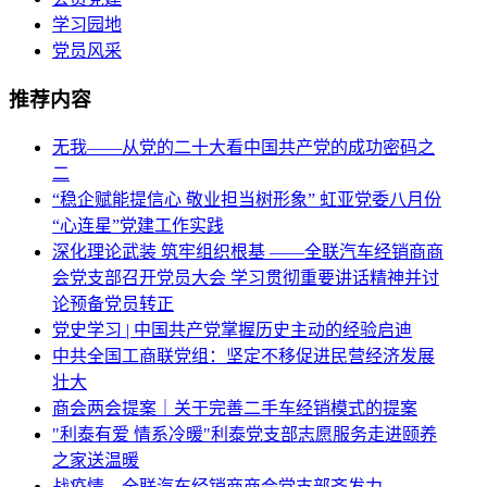
学习园地
党员风采
推荐内容
无我——从党的二十大看中国共产党的成功密码之
二
“稳企赋能提信心 敬业担当树形象” 虹亚党委八月份
“心连星”党建工作实践
深化理论武装 筑牢组织根基 ——全联汽车经销商商
会党支部召开党员大会 学习贯彻重要讲话精神并讨
论预备党员转正
党史学习 | 中国共产党掌握历史主动的经验启迪
中共全国工商联党组：坚定不移促进民营经济发展
壮大
商会两会提案｜关于完善二手车经销模式的提案
"利泰有爱 情系冷暖"利泰党支部志愿服务走进颐养
之家送温暖
战疫情，全联汽车经销商商会党支部齐发力