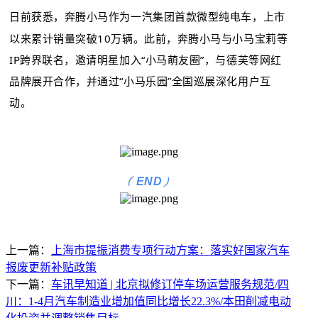
日前获悉，奔腾小马作为一汽集团首款微型纯电车，上市
以来累计销量突破10万辆。此前，奔腾小马与小马宝莉等
IP跨界联名，邀请明星加入“小马萌友圈”，与德芙等网红
品牌展开合作，并通过“
小马乐园
”全国巡展深化用户互
动。
(
)
END
上一篇：
上海市提振消费专项行动方案：落实好国家汽车
报废更新补贴政策
下一篇：
车讯早知道 | 北京拟修订停车场运营服务规范/四
川：1-4月汽车制造业增加值同比增长22.3%/本田削减电动