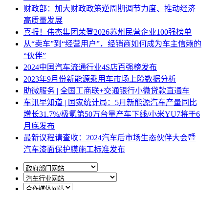
财政部：加大财政政策逆周期调节力度、推动经济
高质量发展
喜报！伟杰集团荣登2026苏州民营企业100强榜单
从“卖车”到“经营用户”，经销商如何成为车主信赖的
“伙伴”
2024中国汽车流通行业4S店百强榜发布
​2023年9月份新能源乘用车市场上险数据分析
助微服务 | 全国工商联+交通银行小微贷款直通车
车讯早知道 | 国家统计局：5月新能源汽车产量同比
增长31.7%/极氪第50万台量产车下线/小米YU7将于6
月底发布
最新议程请查收：2024汽车后市场生态伙伴大会暨
汽车漆面保护膜施工标准发布
网站地图
|
网站声明
|
关于商会