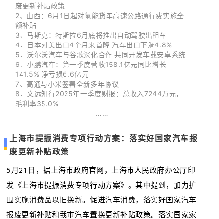
废更新补贴政策
2、
山西：6月1日起对氢能货车高速公路通行费实施全
额补贴
3、
马斯克：特斯拉6月底将推出自动驾驶出租车
4、
日本对美出口4个月来首降 汽车出口下滑4.8%
5
、
沃尔沃汽车与谷歌深化合作 共同开发车载安卓系统
6、
小鹏汽车：第一季度营收158.1亿元同比增长
141.5% 净亏损6.6亿元
7
、
高通与小米签署全新多年协议
8
、
文远知行2025年一季度财报：总收入7244万元，
毛利率35.0%
……
上海市提振消费专项行动方案：落实好国家汽车报
废更新补贴政策
5月21日，据上海市政府官网，上海市人民政府办公厅印
发《上海市提振消费专项行动方案》。其中提到，加力扩
围实施消费品以旧换新。促进汽车消费，落实好国家汽车
报废更新补贴和我市汽车置换更新补贴政策。落实国家家