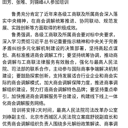
田芳、张唯、刘锦峰4人参加培训
鲁勇充分肯定了近年来各级工商联及所属商会深入落
实中央精神，在商会调解统筹推进、协同联动、规范发
展、实践创新等方面取得的积极成效。
鲁勇强调，各级工商联及所属商会要对标中央要求，
深入学习贯彻习近平总书记重要指示精神和中央关于完善
矛盾纠纷多元化解机制建设的决策部署，坚持高起点谋
划、高标准推进商会调解工作；要坚持统筹协调，推动商
会调解与工商联法律服务有效融合，强化与最高人民法
院、司法部的联系合作，主动参与国际商事争端解决机制
建设；要鼓励探索创新，支持发展适合行业企业和商会实
际的商会调解模式，加大商会调解保障力度，推进商事调
解组织建设，努力打造商会调解特色品牌；要坚持重点牵
引，加快推进商会调解服务平台建设，构建线下线上一体
化商会调解服务网络。
培训将安排2天时间，最高人民法院司法改革办公室
刘峥副主任、北京市西城区人民法院立案庭舒锐副庭长和
优秀商会调解组织负责人围绕多元解纷政策解读、商事调