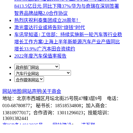
8413.5亿日元 同比下降37%/华为与奇瑞在深圳签署
智界品牌战略2.0合作协议
热烈庆祝利泰集团成立28周年！
激光雷达行业或将告别“烧钱”时代
车讯早知道 | 工信部：持续实施新一轮汽车等行业稳
增长工作方案/上海上半年新能源汽车产业产值同比
增长33.9%/广汽本田合资续约
2022年度汽车保值率报告
网站地图
|
网站声明
|
关于商会
地址：北京市西城区月坛北街25号院47幢3层9号 电话：
010-68780877； 秘书长：18518534808；加入商会：
13810977017；合作咨询：13011296023；技能培训：
13691382441
京ICP备14012925号
网站建设
：
一诺互联