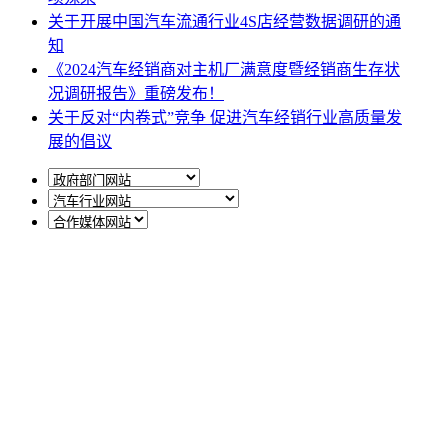
关于开展中国汽车流通行业4S店经营数据调研的通
知
《2024汽车经销商对主机厂满意度暨经销商生存状
况调研报告》重磅发布！
关于反对“内卷式”竞争 促进汽车经销行业高质量发
展的倡议
网站地图
|
网站声明
|
关于商会
地址：北京市西城区月坛北街25号院47幢3层9号 电话：
010-68780877； 秘书长：18518534808；加入商会：
13810977017；合作咨询：13011296023；技能培训：
13691382441
京ICP备14012925号
网站建设
：
一诺互联
申请加入商会