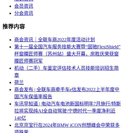
会员资讯
分会资讯
推荐内容
商会资讯｜全联车商2022年度活动计划
第十一届全国汽车服务技能大赛暨“固驰FlexiShield”
杯窗膜匠师赛（苏州站）盛大开幕，房胜庆荣获窗
膜匠师赛冠军
机动（二手）车鉴定评估技术人员技能培训招生简
章
荷兰
商会发布 | 全联车商牵手车e估发布2022上半年度中
国汽车保值率报告
车讯早知道 | 电动汽车电池新国标明年7月施行/特斯
拉将实现纯AI全自动驾驶/宁德时代一季度净利近
140亿
北京京宝行在2024年BMW iCON创想峰会中荣获多
项殊荣