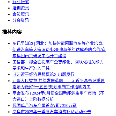
行业研究
培训资讯
会员资讯
分会资讯
推荐内容
车讯早知道 | 河北：加快智能网联汽车等产业培育,
促进汽车等大宗消费/比亚迪与美的达成战略合作/京
东集团南京研发中心开工建设
工信部：拟全面提高车企智能化、网联化相关能力
要求和生产准入门槛
《习近平经济思想概论》出版发行
汇聚人民智慧 共绘发展蓝图——习近平总书记重要
指示为做好“十五五”规划编制工作指明方向
商会发布 | 2024年8月份全国新能源乘用车市场（不
含进口）上险数据分析
我国单月汽车产量首次超过350万辆
义乌市2025年一季度汽车消费补贴活动公告