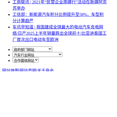
工商联讯 | 2021年“民营企业南疆行”活动在新疆阿克
苏举办
工信部：新能源汽车积分比例提升至58%，车型积
分计算趋严
车讯早知道 | 我国建成全球最大的电动汽车充电网
络/日产2025上半年销量跌出全球前十/比亚迪泰国工
厂首次出口电动车至欧洲
网站地图
|
网站声明
|
关于商会
地址：北京市西城区月坛北街25号院47幢3层9号 电话：
010-68780877； 秘书长：18518534808；加入商会：
13810977017；合作咨询：13011296023；技能培训：
13691382441
京ICP备14012925号
网站建设
：
一诺互联
申请加入商会