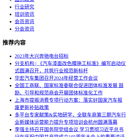
行业研究
培训资讯
会员资讯
分会资讯
推荐内容
2023年大兴奔驰电台招标
分支机构 | 《汽车漆面改色膜施工标准》编写启动仪
式圆满召开，共筑行业规范新标杆
华宏汽车集团召开2024年经营工作会议
全国工商联、国家标准委联合促进团体标准发展 鼓
励、引导和规范商会开展团体标准化工作
上海市提振消费专项行动方案：落实好国家汽车报
废更新补贴政策
多平台专家献策&实地研学，全联车商第三期汽车行
业新媒体运营能力提升专项培训会杭州圆满落幕
李强主持召开国务院党组会议 学习贯彻习近平总书
记在庆祝中国共产党成立105周年大会上的重要讲话