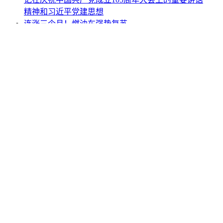
精神和习近平党建思想
连涨三个月！燃油车强势复苏
第十一届全国汽车服务技能大赛暨“UPPF”杯车衣匠
师赛（苏州站）圆满落幕！
商会发布 | 2023年2月汽车保值率报告
网站地图
|
网站声明
|
关于商会
地址：北京市西城区月坛北街25号院47幢3层9号 电话：
010-68780877； 秘书长：18518534808；加入商会：
13810977017；合作咨询：13011296023；技能培训：
13691382441
京ICP备14012925号
网站建设
：
一诺互联
申请加入商会