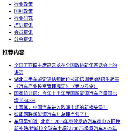
行业政策
国别政策
行业研究
培训资讯
会员资讯
分会资讯
推荐内容
全国工商联主席高云龙在全国政协新年茶话会上的
讲话
湖北二手车鉴定评估师岗位技能培训第8期招生简章
《汽车产业投资管理规定》（第22号令）
国家统计局：今年上半年我国新能源汽车产量同比
增长34.3%
土耳其，中国汽车进入欧洲市场的新桥头堡？
智能网联新能源汽车！总理点名了！
车讯早知道 | 北京：2025年继续发放汽车家电以旧换
新补贴/特斯拉全球车主超过700万/极氪汽车2025年