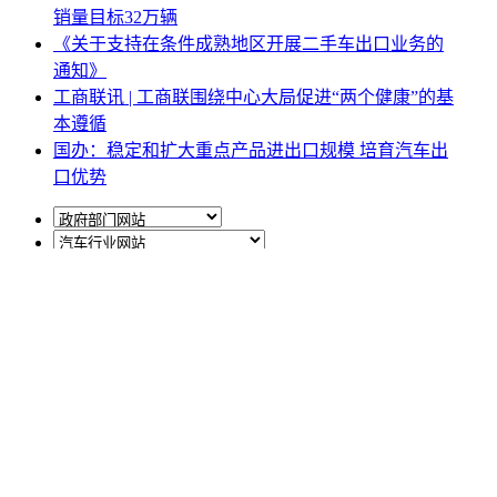
销量目标32万辆
《关于支持在条件成熟地区开展二手车出口业务的
通知》
工商联讯 | 工商联围绕中心大局促进“两个健康”的基
本遵循
国办：稳定和扩大重点产品进出口规模 培育汽车出
口优势
网站地图
|
网站声明
|
关于商会
地址：北京市西城区月坛北街25号院47幢3层9号 电话：
010-68780877； 秘书长：18518534808；加入商会：
13810977017；合作咨询：13011296023；技能培训：
13691382441
京ICP备14012925号
网站建设
：
一诺互联