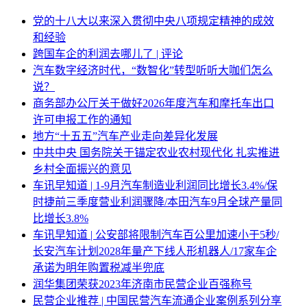
党的十八大以来深入贯彻中央八项规定精神的成效
和经验
跨国车企的利润去哪儿了 | 评论
汽车数字经济时代，“数智化”转型听听大咖们怎么
说？
商务部办公厅关于做好2026年度汽车和摩托车出口
许可申报工作的通知
地方“十五五”汽车产业走向差异化发展
中共中央 国务院关于锚定农业农村现代化 扎实推进
乡村全面振兴的意见
车讯早知道 | 1-9月汽车制造业利润同比增长3.4%/保
时捷前三季度营业利润骤降/本田汽车9月全球产量同
比增长3.8%
车讯早知道 | 公安部将限制汽车百公里加速小于5秒/
长安汽车计划2028年量产下线人形机器人/17家车企
承诺为明年购置税减半兜底
润华集团荣获2023年济南市民营企业百强称号
民营企业推荐 | 中国民营汽车流通企业案例系列分享