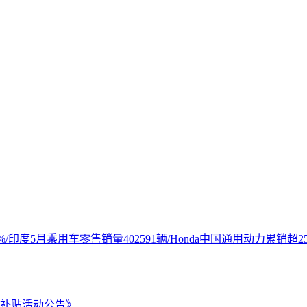
印度5月乘用车零售销量402591辆/Honda中国通用动力累销超25
费补贴活动公告》