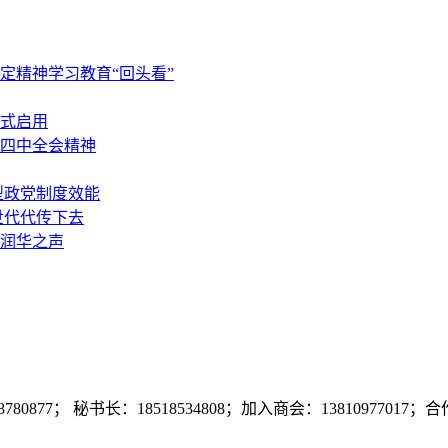
定精神学习教育“回头看”
式启用
四中全会精神
型政党制度效能
世代代传下去
润华之声
7； 秘书长：18518534808；加入商会：13810977017；合作咨