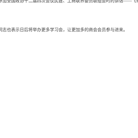
下午参加全国政协十二届四次会议民建、工商联界委员联组会时的讲话——
同志也表示日后将举办更多学习会，让更加多的商会会员参与进来。