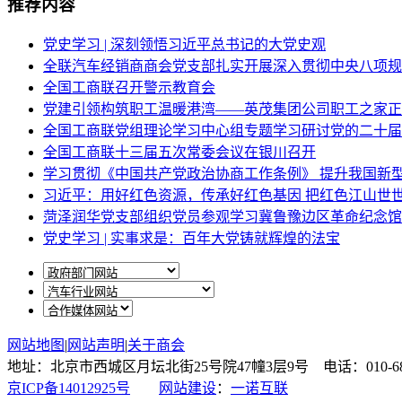
推荐内容
党史学习 | 深刻领悟习近平总书记的大党史观
全联汽车经销商商会党支部扎实开展深入贯彻中央八项规
全国工商联召开警示教育会
党建引领构筑职工温暖港湾——英茂集团公司职工之家正
全国工商联党组理论学习中心组专题学习研讨党的二十届
全国工商联十三届五次常委会议在银川召开
学习贯彻《中国共产党政治协商工作条例》 提升我国新
习近平：用好红色资源，传承好红色基因 把红色江山世
菏泽润华党支部组织党员参观学习冀鲁豫边区革命纪念馆
党史学习 | 实事求是：百年大党铸就辉煌的法宝
网站地图
|
网站声明
|
关于商会
地址：北京市西城区月坛北街25号院47幢3层9号 电话：010-6878087
京ICP备14012925号
网站建设
：
一诺互联