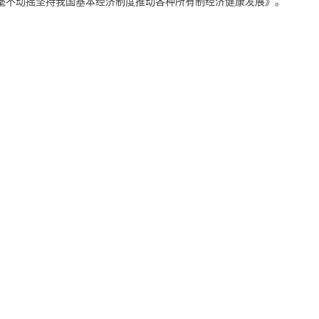
《毫不动摇坚持我国基本经济制度推动各种所有制经济健康发展》。