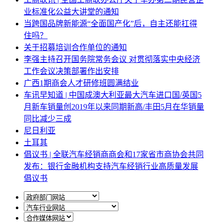
业标准化公益大讲堂的通知
当跨国品牌新能源“全面国产化”后，自主还能扛得
住吗？
关于招募培训合作单位的通知
李强主持召开国务院常务会议 对贯彻落实中央经济
工作会议决策部署作出安排
广西1期商会人才研修班圆满结业
车讯早知道 | 中国成澳大利亚最大汽车进口国/英国5
月新车销量创2019年以来同期新高/丰田5月在华销量
同比减少三成
尼日利亚
土耳其
倡议书 | 全联汽车经销商商会和17家省市商协会共同
发布：银行金融机构支持汽车经销行业高质量发展
倡议书