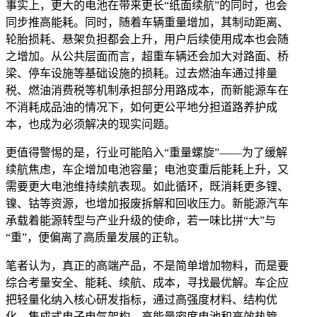
事实上，更大的电池在带来更长“纸面续航”的同时，也会
同步推高能耗。同时，随着车辆重量增加，其制动距离、
轮胎损耗、悬架负担都会上升，用户后续使用成本也会随
之增加。从公共层面而言，超重车辆还会加大对路面、桥
梁、停车设施等基础设施的损耗。过去燃油车通过排量
税、燃油消费税等机制承担部分用路成本，而新能源车在
不消耗成品油的情况下，如何更公平地分担道路养护成
本，也成为必须解决的现实问题。
更值得警惕的是，行业可能陷入“重量螺旋”——为了缓解
续航焦虑，车企增加电池容量；电池变重后能耗上升，又
需要更大电池维持续航表现。如此循环，既消耗更多锂、
镍、钴等资源，也增加报废拆解和回收压力。新能源汽车
承载着能源转型与产业升级的使命，若一味比拼“大”与
“重”，便偏离了高质量发展的正轨。
笔者认为，真正的高端产品，不是简单增加物料，而是要
综合考量安全、能耗、续航、成本，寻找最优解。车企应
把轻量化纳入核心研发指标，通过高强度材料、结构优
化、集成式电子电气架构、
高能量密度电池
和高效热管