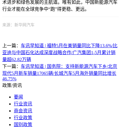
术进步和绿色发展的主航道。唯有如此，中国新能源汽车
行业才能在全球竞争中“跑”得更稳、更远。
来源：新华网汽车
上一篇：
车讯早知道 | 福特5月在美销量同比下降13.6%/比
亚迪与中国石化达成深度战略合作/广汽集团1-5月累计销
量超62.82万辆
下一篇：
车讯早知道 | 国务院：支持新能源汽车下乡/北京
现代5月新车销量17065辆/长城汽车5月海外销量同比增长
46.75%
政策/资讯
要闻
行业资讯
商会资讯
行业政策
国别政策