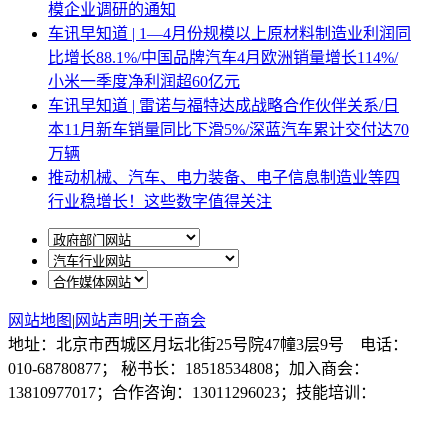
模企业调研的通知
车讯早知道 | 1—4月份规模以上原材料制造业利润同
比增长88.1%/中国品牌汽车4月欧洲销量增长114%/
小米一季度净利润超60亿元
车讯早知道 | 雷诺与福特达成战略合作伙伴关系/日
本11月新车销量同比下滑5%/深蓝汽车累计交付达70
万辆
推动机械、汽车、电力装备、电子信息制造业等四
行业稳增长！这些数字值得关注
网站地图
|
网站声明
|
关于商会
地址：北京市西城区月坛北街25号院47幢3层9号 电话：
010-68780877； 秘书长：18518534808；加入商会：
13810977017；合作咨询：13011296023；技能培训：
13691382441
京ICP备14012925号
网站建设
：
一诺互联