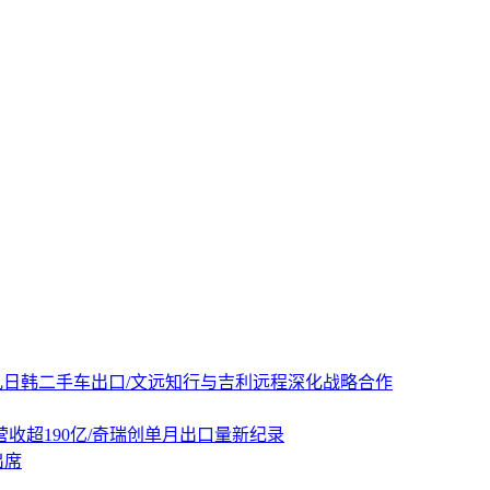
扰乱日韩二手车出口/文远知行与吉利远程深化战略合作
度营收超190亿/奇瑞创单月出口量新纪录
出席