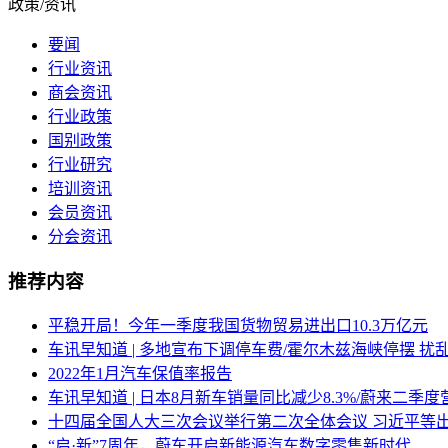
政策/资讯
要闻
行业资讯
商会资讯
行业政策
国别政策
行业研究
培训资讯
会员资讯
分会资讯
推荐内容
平稳开局！今年一季度我国货物贸易进出口10.3万亿元
车讯早知道 | 多地宣布下调停车费/霍尔木兹海峡停摆 
2022年1月汽车保值率报告
车讯早知道 | 日本8月新车销量同比减少8.3%/蔚来二季
十四届全国人大三次会议举行第二次全体会议 习近平等
“启·新”7周年，蔚车开启新能源汽车数字零售新时代