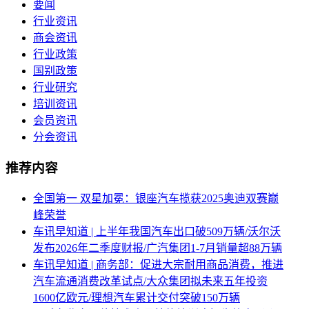
要闻
行业资讯
商会资讯
行业政策
国别政策
行业研究
培训资讯
会员资讯
分会资讯
推荐内容
全国第一 双星加冕：银座汽车揽获2025奥迪双赛巅
峰荣誉
车讯早知道 | 上半年我国汽车出口破509万辆/沃尔沃
发布2026年二季度财报/广汽集团1-7月销量超88万辆
车讯早知道 | 商务部：促进大宗耐用商品消费，推进
汽车流通消费改革试点/大众集团拟未来五年投资
1600亿欧元/理想汽车累计交付突破150万辆