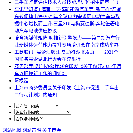
二手车鉴定评估技术人员技能培训班招生简章（1）
车讯早知道 | 海南：支撑新能源汽车等“新三样”产品
高效便捷出海/2025年全球电力需求因电动汽车与数
据中心增长而上升/三星SDI与梅赛德斯-奔驰签署电
动汽车电池供应协议
培育新媒体矩阵 助推新引擎发力——第二期汽车行
业新媒体运营能力提升专项培训会在南京成功举办
工商联讯 | 民企汇聚江城 助推湖北发展——2021全
国知名民企湖北行大会在汉举行
商务部等8部门办公厅联合印发《关于做好2025年汽
车以旧换新工作的通知》
阿根廷
上海市商务委员会关于印发《上海市促进二手车出
口行动计划》的通知
网站地图
|
网站声明
|
关于商会