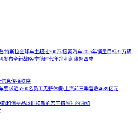
贴/特斯拉全球车主超过700万/极氪汽车2025年销量目标32万辆
雷诺集团发布全新战略/宁德时代年净利润涨超四成
上信息传播秩序
车要求近5500名员工无薪休假/上汽前三季营收4689亿元
更新和消费品以旧换新的若干措施》的通知
章