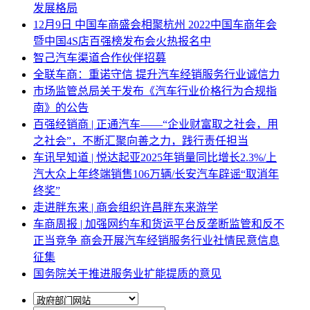
发展格局
12月9日 中国车商盛会相聚杭州 2022中国车商年会
暨中国4S店百强榜发布会火热报名中
智己汽车渠道合作伙伴招募
全联车商：重诺守信 提升汽车经销服务行业诚信力
市场监管总局关于发布《汽车行业价格行为合规指
南》的公告
百强经销商 | 正通汽车——“企业财富取之社会，用
之社会”，不断汇聚向善之力，践行责任担当
车讯早知道 | 悦达起亚2025年销量同比增长2.3%/上
汽大众上年终端销售106万辆/长安汽车辟谣“取消年
终奖”
走进胖东来 | 商会组织许昌胖东来游学
车商周报 | 加强网约车和货运平台反垄断监管和反不
正当竞争 商会开展汽车经销服务行业社情民意信息
征集
国务院关于推进服务业扩能提质的意见