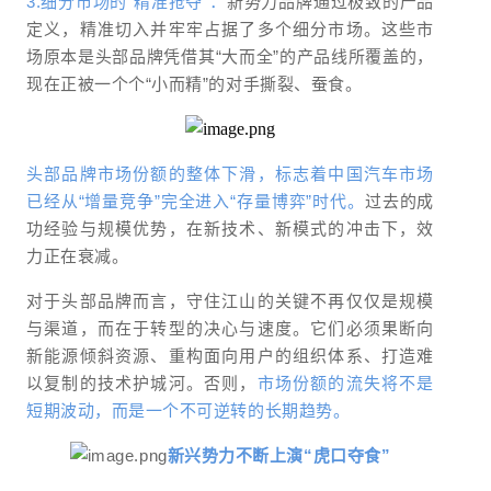
3.细分市
场的“精准抢夺
”：
新势力品牌通过极致的产品
定义，精准切入并牢牢占据了多个细分市场。这些市
场原本是头部品牌凭借其“大而全”的产品线所覆盖的，
现在正被一个个“小而精”的对手撕裂、蚕食。
头部品牌市场份额的整体下滑，标志着中国汽车市场
已经从“增量竞争”完全进入“存量博弈”时代。
过去的成
功经验与规模优势，在新技术、新模式的冲击下，效
力正在衰减。
对于头部品牌而言，守住江山的关键不再仅仅是规模
与渠道，而在于转型的决心与速度。它们必须果断向
新能源倾斜资源、重构面向用户的组织体系、打造难
以复制的技术护城河。否则，
市场份额的流失将不是
短期波动，而是一个不可逆转的长期趋势。
新兴势力不断上演“虎口夺食”