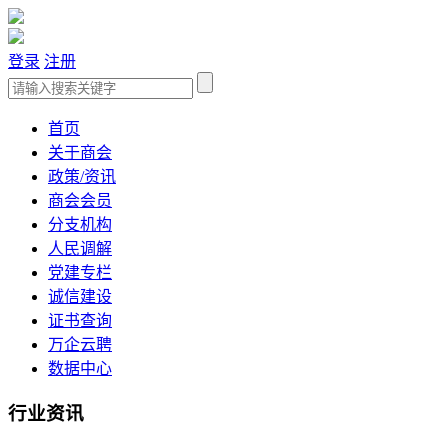
登录
注册
首页
关于商会
政策/资讯
商会会员
分支机构
人民调解
党建专栏
诚信建设
证书查询
万企云聘
数据中心
行业资讯