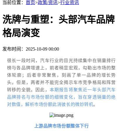
当前位置：
首页
>
政策/资讯
>
行业资讯
洗牌与重塑：头部汽车品牌
格局演变
发布时间：2025-10-09 00:00
很长一段时间，汽车行业的目光持续集中在销量排行
榜与各品牌增速上，前者稍显宏观，勾勒出市场的整
体轮廓；后者非常聚焦，刻画了单一品牌的增长势
头。但是，两者并不能完全揭示车市竞争格局和阵营
转移的全貌。因此，
本期报告将聚焦近一年头部汽车
品牌排名与市场份额的细微变化，旨在穿透销量的绝
对数值，解析市场份额此消彼长的微妙转机
。
上游品牌市场份额整体下行