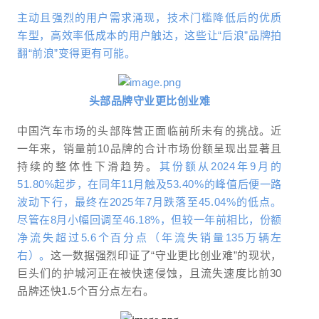
主动且强烈的用户需求涌现，技术门槛降低后的优质
车型，高效率低成本的用户触达，这些让“后浪”品牌拍
翻“前浪”变得更有可能。
头部品牌守业更比创业难
中国汽车市场的头部阵营正面临前所未有的挑战。近
一年来，销量前10品牌的合计市场份额呈现出显著且
持续的整体性下滑趋势。
其份额从2024年9月的
51.80%起步，在同年11月触及53.40%的峰值后便一路
波动下行，最终在2025年7月跌落至45.04%的低点。
尽管在8月小幅回调至46.18%，但较一年前相比，份额
净流失
超过5.6个百分
点（年流失销量135万辆左
右）。
这一数据强烈印证了“守业更比创业难”的现状，
巨头们的护城河正在被快速侵蚀，且流失速度比前30
品牌还快1.5个百分点左右。