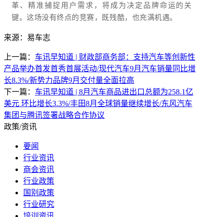
革、精准捕捉用户需求，将成为决定品牌命运的关
键。这场没有终点的竞赛，既残酷，也充满机遇。
来源：易车志
上一篇：
车讯早知道 | 财政部商务部：支持汽车等创新性
产品举办首发首秀首展活动/现代汽车9月汽车销量同比增
长8.3%/新势力品牌9月交付量全面拉高
下一篇：
车讯早知道 | 8月汽车商品进出口总额为258.1亿
美元 环比增长3.3%/丰田8月全球销量继续增长/东风汽车
集团与腾讯签署战略合作协议
政策/资讯
要闻
行业资讯
商会资讯
行业政策
国别政策
行业研究
培训资讯