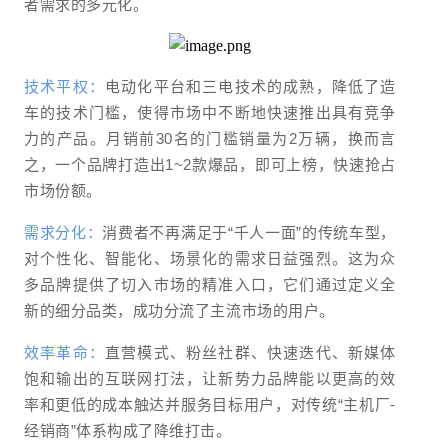
者需求的多元化。
技术平权：
电动化平台和三电技术的成熟，降低了造
车的技术门槛，使得市场中不断地快速推出具有竞争
力的产品。月销前30名的门槛销量为2万辆，换而言
之，一个品牌打造出1~2款爆品，即可上榜，快速抢占
市场份额。
需求分化：
消费者不再满足于“千人一面”的传统车型，
对个性化、智能化、场景化的需求日益强烈。这为众
多品牌提供了切入市场的精准入口，它们通过定义全
新的细分品类，成功分流了主流市场的用户。
效率革命：
直营模式、粉丝社群、快速迭代、新媒体
饱和输出的互联网打法，让新势力品牌能以更高的效
率和更低的成本触达并服务目标用户，对传统“主机厂-
经销商”体系构成了降维打击。