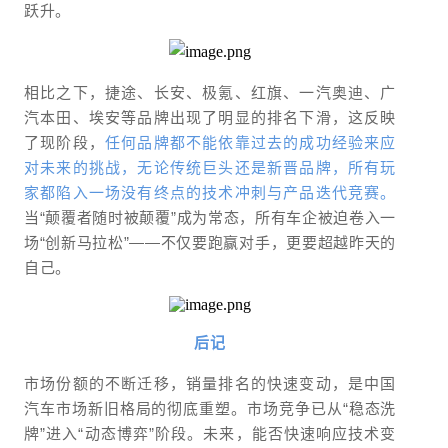
跃升。
相比之下，捷途、长安、极氪、红旗、一汽奥迪、广
汽本田、埃安等品牌出现了明显的排名下滑，这反映
了现阶段，
任何品牌都不能依靠过去的成功经验来应
对未来的挑战，无论传统巨头还是新晋品牌，所有玩
家都陷入一场没有终点的技术冲刺与产品迭代竞赛。
当“颠覆者随时被颠覆”成为常态，所有车企被迫卷入一
场“创新马拉松”——不仅要跑赢对手，更要超越昨天的
自己。
后记
市场份额的不断迁移，销量排名的快速变动，是中国
汽车市场新旧格局的彻底重塑。市场竞争已从“稳态洗
牌”进入“动态博弈”阶段。未来，能否快速响应技术变