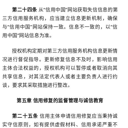
第
二十四
条
从
“信用中国”网站
获取失信信息的
第
三方信用服务机构
，应当建立信息更新机制
，
确保
与
“信用中国”网站
保持一致。
信息不一致的，以
“信
用中国”网站信息为准。
授权机构定期对
第三方信用服务机构
信息更新情
况进行
督促指导。
更新修复信息
不及时，影响信用
主体合法权益的，授权机构
可以
暂停或者取消向其
共享信息
，
对其法定代表人或者主要负责人进行约
谈，要求其采取措施进行整改。
第
五
章
信用修复
的监督管理
与
诚信教育
第二十
五
条
信用主体申请
信用修复
应当秉持诚
实守信原则，如有提供虚假材料、信用承诺
严重
不