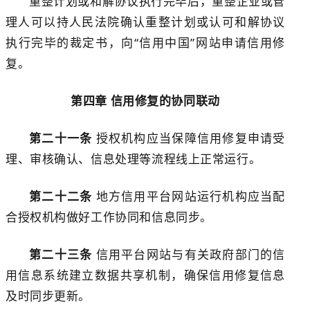
重整计划或和解协议执行完毕后，重整企业或管
理人可以持人民法院确认重整计划或认可和解协议
执行完毕的裁定书，向
“信用中国”网站
申请信用修
复。
第
四
章
信用修复
的协同联动
第二十
一
条
授权机构
应当保障
信用修复申请受
理、审核确认、信息处理等流程线上
正常
运行
。
第二十
二
条
地方信用平台网站运行机构
应当
配
合
授权机构
做好工作协同和信息同步。
第二十
三
条
信用
平台
网站与
有关政府部门的信
用信息系统
建立
数据
共享机制
，确保信用修复信息
及时同步更新。