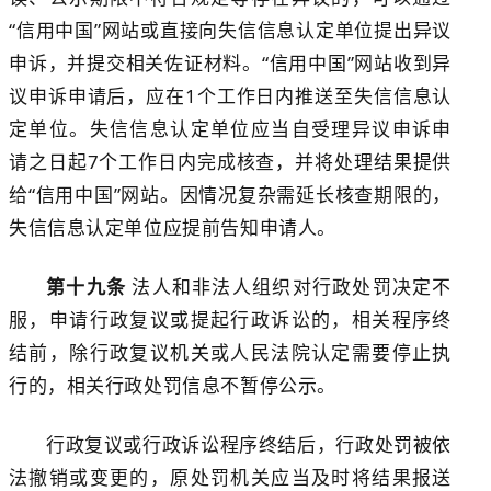
“信用中国”网站或直接向失信信息认定单位
提出异议
申诉
，并提交相关佐证材料
。
“信用中国”网站收到异
议申诉申请后，
应在
1
个工作
日内推送至
失信信息认
定单位
。
失信信息认定单位
应当
自受理异议申诉申
请之日起
7
个工作日内完成核查，并将处理结果提供
给“信用中国”网站。因情况复杂需延长核查期限的，
失信信息认定单位应提前告知申请人。
第
十九
条
法人和非法人组织
对行政处罚决定不
服，
申请行政复议或提起行政诉讼的，
相关程序终
结前，除行政复议机关或人民法院认定需要停止执
行的，相关
行政处罚信息不暂停公示。
行政复议或行政诉讼程序终结后，
行政处罚被依
法撤销或变更
的
，
原处罚机关应当及时将结果报送