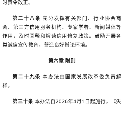
时责令改正。
第
二十八
条
充分发挥有关部门、行业协会商
会、
第三方信用服务机构、
专家学者、新闻媒体等
作用，及时阐释和解读信用修复政策
。
鼓励开展
各
类
诚信宣传教育，营造良好舆论环境。
第
六
章
附则
第
二十九
条
本办法由国家发展改革委负责解
释。
第
三十
条
本办法自
2026
年
4
月
1
日
起施行。《失
信行为纠正后的信用信息修复管理办法（试行）》
（国家发展改革委
2023
年
第
58
号
令
）
同时废止。