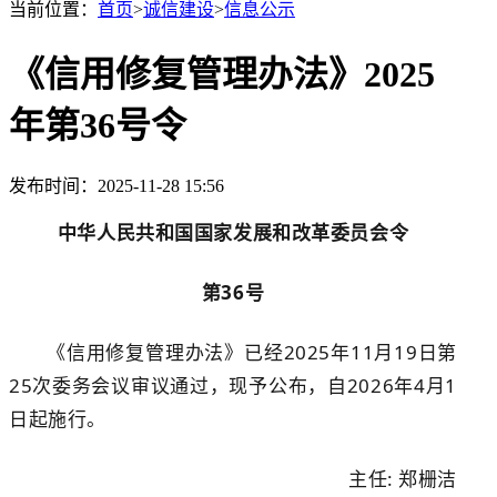
当前位置：
首页
>
诚信建设
>
信息公示
《信用修复管理办法》2025
年第36号令
发布时间：2025-11-28 15:56
中华人民共和国国家发展和改革委员会令
第
3
6
号
《信用修复管理办法》已经
2025
年
11
月
19
日第
25
次委务会议审议通过，现予公布，自
2026
年
4
月
1
日起施行。
主
任
:
郑栅洁