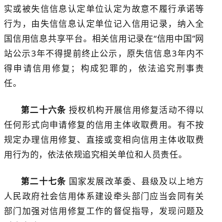
实或被
失信信息认定单位
认定为
故意
不履行承诺等
行为，由
失信信息认定单位
记入信用记录，纳入全
国信用信息共享平台
。相关信用记录
在
“信用中国”网
站公示
3
年不得提前终止公示，
原失信信息
3
年内
不
得
申请
信用修复
；构成犯罪的，依法追究刑事责
任。
第二十
六
条
授权机构开展信用修复活动
不得以
任何形式向申请修复的信用主体收取费用。
有
不按
规定办理
信用修复
、直接或变相向信用主体收取费
用行为
的
，依法依规追究相关单位和人员责任。
第
二十七
条
国家发展改革委、县级及以上地方
人民政府社会信用
体系建设牵头
部门应当会同有关
部门加强对
信用修复
工作的督促指导，发现问题及