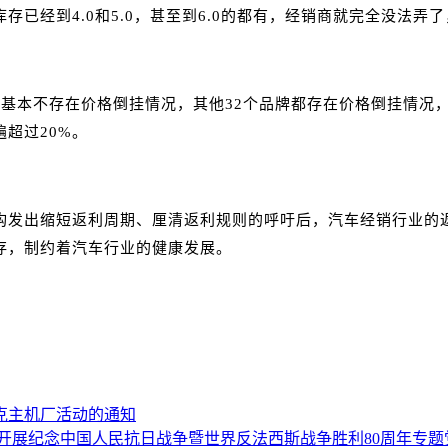
已经到4.0和5.0，甚至到6.0的都有，经销商就完全没法弄
本不存在价格倒挂情况，其他32个品牌都存在价格倒挂情况，各
遍超过20%。
机构发出缩短返利周期、厘清返利规则的呼吁后，汽车经销行业的
存，制约着汽车行业的健康发展。
领克主机厂活动的通知
开展纪念中国人民抗日战争暨世界反法西斯战争胜利80周年专题