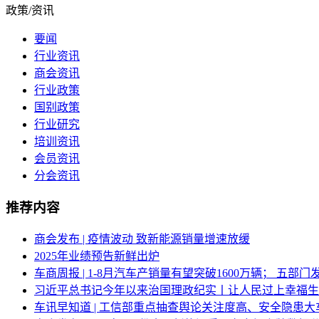
政策/资讯
要闻
行业资讯
商会资讯
行业政策
国别政策
行业研究
培训资讯
会员资讯
分会资讯
推荐内容
商会发布 | 疫情波动 致新能源销量增速放缓
2025年业绩预告新鲜出炉
车商周报 | 1-8月汽车产销量有望突破1600万辆； 五
习近平总书记今年以来治国理政纪实丨让人民过上幸福生
车讯早知道 | 工信部重点抽查舆论关注度高、安全隐患大