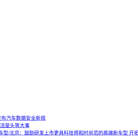
部门发布汽车数据安全新规
活是头等大事
车型/北京：鼓励研发上市更具科技感和时尚范的高端新车型 开拓