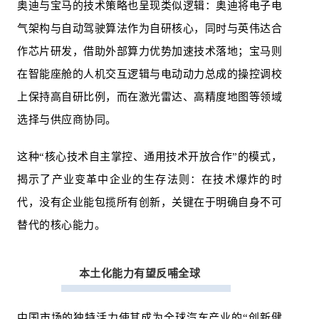
奥迪与宝马的技术策略也呈现类似逻辑：奥迪将电子电
气架构与自动驾驶算法作为自研核心，同时与英伟达合
作芯片研发，借助外部算力优势加速技术落地；宝马则
在智能座舱的人机交互逻辑与电动动力总成的操控调校
上保持高自研比例，而在激光雷达、高精度地图等领域
选择与供应商协同。
这种“核心技术自主掌控、通用技术开放合作”的模式，
揭示了产业变革中企业的生存法则：在技术爆炸的时
代，没有企业能包揽所有创新，关键在于明确自身不可
替代的核心能力。
本土化能力有望反哺全球
中国市场的独特活力使其成为全球汽车产业的“创新健