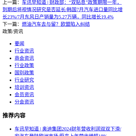
上一篇：
车讯早知道 | 财政部：“双贴息”政策期限一年，
到期后将视情况研究是否延长/韩国7月汽车进口量同比增
长23%/7月东风日产销量为5.27万辆，同比增长19.4%
下一篇：
燃油汽车去与留？欧盟陷入纠结
政策/资讯
要闻
行业资讯
商会资讯
行业政策
国别政策
行业研究
培训资讯
会员资讯
分会资讯
推荐内容
车讯早知道 | 奥迪集团2024财年营收利润双双下滑/