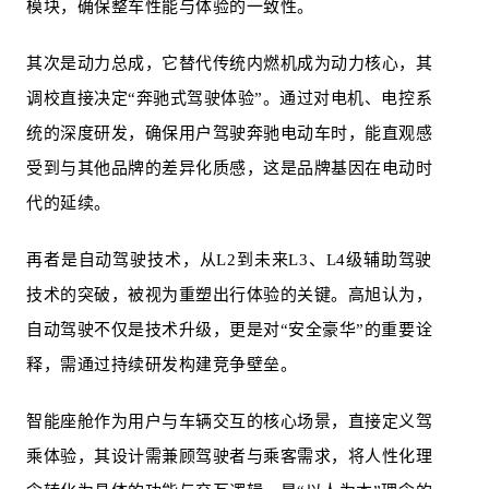
模块，确保整车性能与体验的一致性。
其次是动力总成，它替代传统内燃机成为动力核心，其
调校直接决定“奔驰式驾驶体验”。通过对电机、电控系
统的深度研发，确保用户驾驶奔驰电动车时，能直观感
受到与其他品牌的差异化质感，这是品牌基因在电动时
代的延续。
再者是自动驾驶技术，从L2到未来L3、L4级辅助驾驶
技术的突破，被视为重塑出行体验的关键。高旭认为，
自动驾驶不仅是技术升级，更是对“安全豪华”的重要诠
释，需通过持续研发构建竞争壁垒。
智能座舱作为用户与车辆交互的核心场景，直接定义驾
乘体验，其设计需兼顾驾驶者与乘客需求，将人性化理