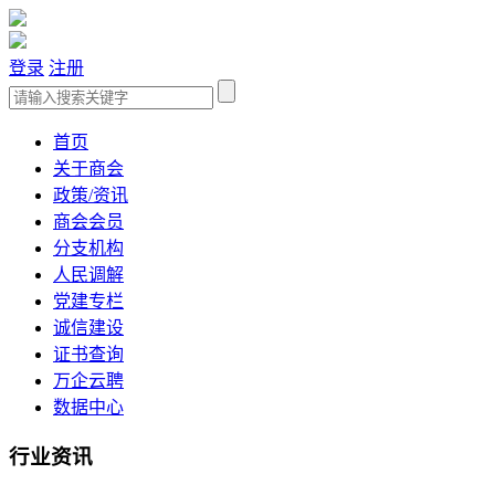
登录
注册
首页
关于商会
政策/资讯
商会会员
分支机构
人民调解
党建专栏
诚信建设
证书查询
万企云聘
数据中心
行业资讯