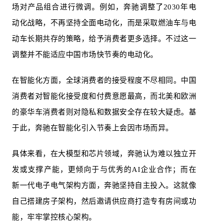
场对产品组合进行微调。例如，奔驰调整了2030年电
动化战略，不再坚持全面电动化，而是采取燃油车与电
动车长期共存的策略，给予消费者更多选择。不过这一
调整并不能适应中国市场快节奏的电动化。
在智能化方面，全球消费者的接受程度不尽相同。中国
消费者对智能化接受度和付费意愿最高，而北美和欧洲
的豪华车消费者则对隐私和数据安全存在较大疑虑。基
于此，奔驰在智能化引入节奏上会因市场而异。
具体来看，在大模型和芯片领域，奔驰认为难以独立开
发或支撑产能，更倾向于与优秀的AI企业合作；而在
新一代电子电气架构方面，奔驰坚持自主投入。这就像
自己搭建房子架构，然后邀请供应商打造专有房间或功
能，牢牢掌控核心架构。