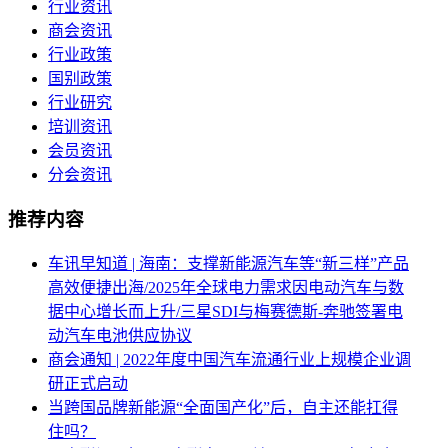
行业资讯
商会资讯
行业政策
国别政策
行业研究
培训资讯
会员资讯
分会资讯
推荐内容
车讯早知道 | 海南：支撑新能源汽车等“新三样”产品
高效便捷出海/2025年全球电力需求因电动汽车与数
据中心增长而上升/三星SDI与梅赛德斯-奔驰签署电
动汽车电池供应协议
商会通知 | 2022年度中国汽车流通行业上规模企业调
研正式启动
当跨国品牌新能源“全面国产化”后，自主还能扛得
住吗？