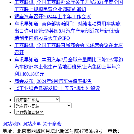
工商联讯 | 全国工商联办公厅关于开展2021年度全国
工商联上规模民营企业调研的通知
银座汽车召开2024年上半年工作会议
车讯早知道 | 商务部等4部门：对纯电动乘用车实施
出口许可证管理/英国8月汽车产量创近70年新低/奇
瑞创年内港股最大车企IPO
工商联讯 | 全国工商联直属商会会长联席会议在太原
召开
车讯早知道 | 本田汽车7月全球产量同比下降7%/零跑
汽车欧洲本土化生产落地西班牙/上汽集团上半年净
利润60.18亿元
商会发布 | 2024年9月汽车保值率报告
《工业绿色低碳发展“十五五”规划》解读
网站地图
|
网站声明
|
关于商会
地址：北京市西城区月坛北街25号院47幢3层9号 电话：