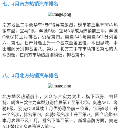
七、
4
月南方热销汽车排名
南方地区二手豪华车
“卷”得异常激烈。榜单前三集齐BBA热
销车型，宝马5系、奔驰E级、宝马3系成为热销前三甲。奔驰
C级保持上月排名，仍居第四。奥迪A4L与奥迪A6L分列第
六、第七。日产轩逸上升一个名次至第五位，本田思域、本
田雅阁分别排名第八、第九。北方二手车市场排名第七的大
众朗逸，在南方市场热度则稍低，排名第十。
八、
4
月北方热销汽车排名
北方地区热销前十，大众综合实力突出，旗下迈腾、帕萨
特、朗逸三款主力车型分别位居第五至第七位。奥迪
A6L、奔
驰E级、别克GL8延续上月优势稳坐前三位置。宝马5系上升
一个名次，排名第四。奔驰C级名次上升至第八，国产哈弗H6
本月表现不及上月，排名下降至第十。新增品牌方面，奥迪
A4L替代大众速腾进入前十。