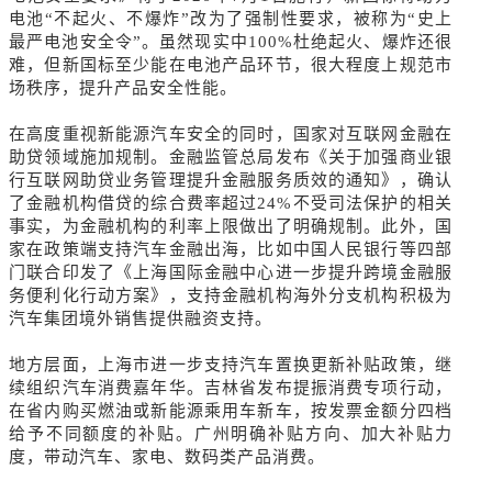
电池“不起火、不爆炸”改为了强制性要求，被称为“史上
最严电池安全令”。虽然现实中100%杜绝起火、爆炸还很
难，但新国标至少能在电池产品环节，很大程度上规范市
场秩序，提升产品安全性能。
在高度重视新能源汽车安全的同时，国家对互联网金融在
助贷领域施加规制。金融监管总局发布《关于加强商业银
行互联网助贷业务管理提升金融服务质效的通知》，确认
了金融机构借贷的综合费率超过
24%不受司法保护的相关
事实，为金融机构的利率上限做出了明确规制。此外，国
家在政策端支持汽车金融出海，比如中国人民银行等四部
门联合印发了《上海国际金融中心进一步提升跨境金融服
务便利化行动方案》，支持金融机构海外分支机构积极为
汽车集团境外销售提供融资支持。
地方层面，上海市进一步支持汽车置换更新补贴政策，继
续组织汽车消费嘉年华。吉林省发布提振消费专项行动，
在省内购买燃油或新能源乘用车新车，按发票金额分四档
给予不同额度的补贴。广州明确补贴方向、加大补贴力
度，带动汽车、家电、数码类产品消费。