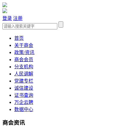
登录
注册
首页
关于商会
政策/资讯
商会会员
分支机构
人民调解
党建专栏
诚信建设
证书查询
万企云聘
数据中心
商会资讯