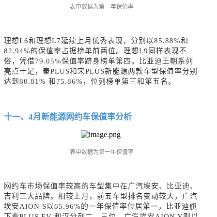
表中数据为第一年保值率
理想
L6和理想L7延续上月优秀表现，分别以85.88%和
82.94%的保值率占据榜单前两位。
理想
L9同样表现不
俗，
凭借
79.05%保值率跻身榜单第四。比亚迪王朝系列
亮点十足，秦PLUS和宋PLUS新能源两款车型保值率分别
达到80.81% 和75.86%，位列榜单第三和第五名
。
十
一
、
4
月
新能源网约车
保值率分析
表中数据为第一年保值率
网约车市场保值率较高的车型集中在广汽埃安、比亚迪
、
吉利三大品牌。
相较上月，前五车型排名变动较大，
广汽
埃安
AION S以65.
96
%的一年保值率位居第一，比亚迪
旗
下
秦
PLUS EV 和
汉
分列二、三位。广汽埃安
AION Y则以