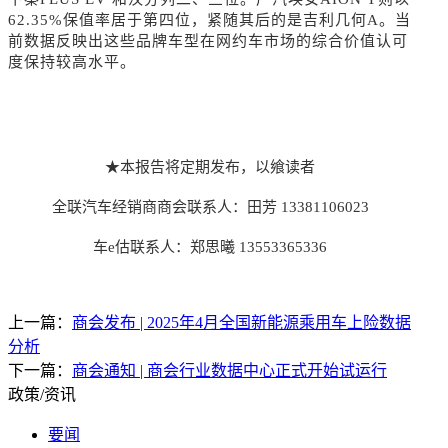
62.35
%保值率居于第
四
位
，紧随其后的是
吉利几何
A
。
当
前数据反映出这些品牌车型在网约车市场的综合价值认可
度保持较高水平。
★本报告将定期发布，以飨读者
全联汽车经销商商会联系人：田芳
13381106023
车
e估联系人：郑思曦 13553365336
上一篇：
商会发布 | 2025年4月全国新能源乘用车上险数据
分析
下一篇：
商会通知 | 商会行业数据中心正式开始试运行
政策/资讯
要闻