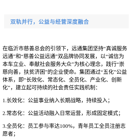
双轨并行，公益与经营深度融合
在临沂市慈善总会的引领下，远通集团坚持
“真诚服务
远通”和“慈善公益远通”双品牌协同发展，以“诚信
为
本车
立业、
奉献社会服务大众
”为核心理念，践行“崇
慈向善，扶贫济困”的企业使命。集团通过“五化”公益
体系，即“长效化、常态化、全员化、产业化、创新
化”，建立起可持续的社会责任实践机制：
1.
长效化：公益事业纳入长期战略，持续投入；
2.
常态化：公益活动融入日常运营，形成固定模式；
3.
全员化：员工参与率达
100%，青年员工全员注册志
愿者；