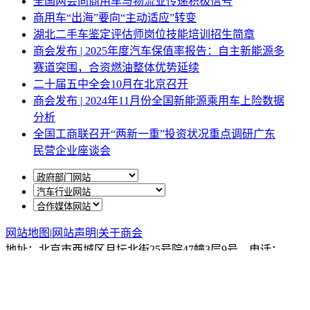
全国两会向商用车与物流业传递积极信号
商用车“出海”要向“主动适应”转变
湖北二手车鉴定评估师岗位技能培训招生简章
商会发布 | 2025年度汽车保值率报告：自主新能源多
赛道突围，合资燃油整体优势延续
二十届五中全会10月在北京召开
商会发布 | 2024年11月份全国新能源乘用车上险数据
分析
全国工商联召开“两新一重”投资状况重点调研广东
民营企业座谈会
网站地图
|
网站声明
|
关于商会
地址：北京市西城区月坛北街25号院47幢3层9号 电话：
010-68780877； 秘书长：18518534808；加入商会：
13810977017；合作咨询：13011296023；技能培训：
13691382441