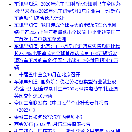
车讯早知道 | 2026年汽车“国补”配套细则已在全国落
地/马来西亚2025年汽车销量登顶东南亚第一/理想汽
车启动“门店合伙人计划”
车讯早知道 | 我国建成全球最大的电动汽车充电网
络/日产2025上半年销量跌出全球前十/比亚迪泰国工
厂首次出口电动车至欧洲
车讯早知道 | 北京：1-10月新能源汽车零售额同比增
长23.7%/比亚迪成为全球首家达成第1000万辆新能
源汽车下线的车企/雷军：小米SU7交付已超过10万
辆
二十届五中全会10月在北京召开
车讯早知道 | 国务院：稳定劳动密集型行业就业规
模/宝马集团全球累计生产200万辆纯电动车/比亚迪
英国交付达10万辆
全国工商联发布《中国民营企业社会责任报告
（2022）》
金融工具如何改写汽车内卷剧本？
商会发布 | 2022年8月汽车保值率报告
执守初心，匠铸不凡——衢州欧龙之星荣膺 2024 梅