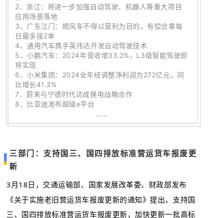
2、
浙江：将进一步加强自动驾驶、机器人等重大项目
应用场景落地
3、
广东江门：顺风车不得以营利为目的，有偿合乘每
日最多接2单
4、
通用汽车携手英伟达开发自动驾驶技术
5、
小鹏汽车：2024年营收增33.2%，L3级智能驾驶即
将实现
6
、
小米集团：2024全年经调整净利润为272亿元，同
比增长41.3%
7、
蔚来与宁德时代达成换电战略合作
8、
比亚迪发布超级e平台
……
三部门：支持国三、国四排放标准营运货车报废更
新
3月18日，交通运输部、国家发展改革委、财政部发布
《关于实施老旧营运货车报废更新的通知》提出，支持国
三、国四排放标准营运货车报废更新，加快更新一批高标