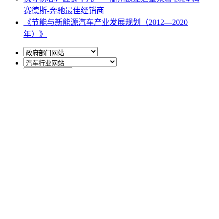
赛德斯-奔驰最佳经销商
《节能与新能源汽车产业发展规划（2012—2020
年）》
网站地图
|
网站声明
|
关于商会
地址：北京市西城区月坛北街25号院47幢3层9号 电话：
010-68780877； 秘书长：18518534808；加入商会：
13810977017；合作咨询：13011296023；技能培训：
13691382441
京ICP备14012925号
网站建设
：
一诺互联
申请加入商会
商会微信公众号