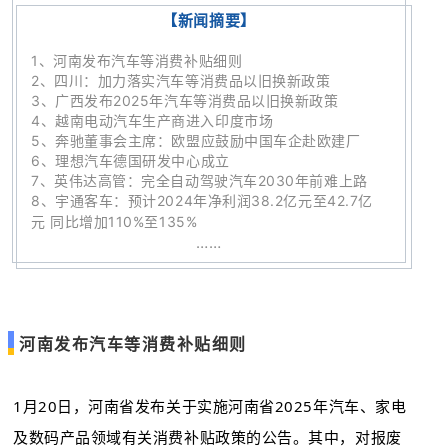
【新闻摘要】
1
、
河南发布汽车等消费补贴细则
2、
四川：加力落实汽车等消费品以旧换新政策
3、
广西发布2025年汽车等消费品以旧换新政策
4
、
越南电动汽车生产商进入印度市场
5、
奔驰董事会主席：欧盟应鼓励中国车企赴欧建厂
6、
理想汽车德国研发中心成立
7、
英伟达高管：完全自动驾驶汽车2030年前难上路
8、
宇通客车：预计2024年净利润38.2亿元至42.7亿
元 同比增加110%至135%
……
河南发布汽车等消费补贴细则
1月20日，河南省发布关于实施河南省2025年汽车、家电
及数码产品领域有关消费补贴政策的公告。其中，对报废