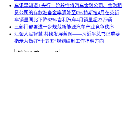
车讯早知道 | 央行：阶段性将汽车金融公司、金融租
赁公司的存款准备金率调降至0%/特斯拉4月在英新
车销量同比下降62%/吉利汽车4月销量超23万辆
三部门部署进一步规范新能源汽车产业竞争秩序
汇聚人民智慧 共绘发展蓝图——习近平总书记重要
指示为做好“十五五”规划编制工作指明方向
网站地图
|
网站声明
|
关于商会
地址：北京市西城区月坛北街25号院47幢3层9号 电话：
010-68780877； 秘书长：18518534808；加入商会：
13810977017；合作咨询：13011296023；技能培训：
13691382441
京ICP备14012925号
网站建设
：
一诺互联
申请加入商会