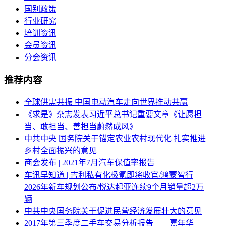
国别政策
行业研究
培训资讯
会员资讯
分会资讯
推荐内容
全球供需共振 中国电动汽车走向世界推动共赢
《求是》杂志发表习近平总书记重要文章《让愿担
当、敢担当、善担当蔚然成风》
中共中央 国务院关于锚定农业农村现代化 扎实推进
乡村全面振兴的意见
商会发布 | 2021年7月汽车保值率报告
车讯早知道 | 吉利私有化极氪即将收官/鸿蒙智行
2026年新车规划公布/悦达起亚连续9个月销量超2万
辆
中共中央国务院关于促进民营经济发展壮大的意见
2017年第三季度二手车交易分析报告——嘉年华