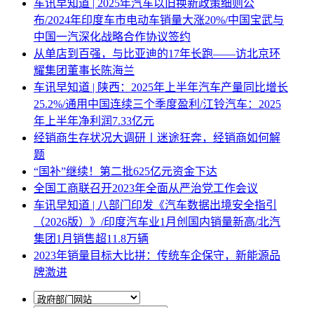
车讯早知道 | 2025年汽车以旧换新政策细则公
布/2024年印度车市电动车销量大涨20%/中国宝武与
中国一汽深化战略合作协议签约
从单店到百强，与比亚迪的17年长跑——访北京环
耀集团董事长陈海兰
车讯早知道 | 陕西：2025年上半年汽车产量同比增长
25.2%/通用中国连续三个季度盈利/江铃汽车：2025
年上半年净利润7.33亿元
经销商生存状况大调研丨迷途狂奔，经销商如何解
题
“国补”继续！第二批625亿元资金下达
全国工商联召开2023年全面从严治党工作会议
车讯早知道 | 八部门印发《汽车数据出境安全指引
（2026版）》/印度汽车业1月创国内销量新高/北汽
集团1月销售超11.8万辆
2023年销量目标大比拼：传统车企保守，新能源品
牌激进