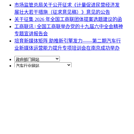
市场监管总局关于公开征求《计量促进民营经济发
展壮大若干措施（征求意见稿）》意见的公告
关于征集 2026 年全国工商联团体提案选题建议的函
工商联讯 | 全国工商联举办党的十九届六中全会精神
专题宣讲报告会
培育新媒体矩阵 助推新引擎发力——第二期汽车行
业新媒体运营能力提升专项培训会在南京成功举办
网站地图
|
网站声明
|
关于商会
地址：北京市西城区月坛北街25号院47幢3层9号 电话：
010-68780877； 秘书长：18518534808；加入商会：
13810977017；合作咨询：13011296023；技能培训：
13691382441
京ICP备14012925号
网站建设
：
一诺互联