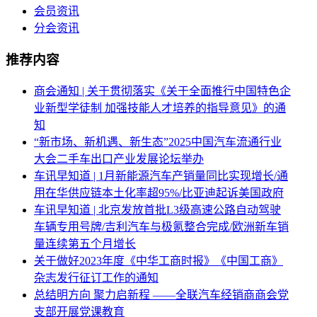
会员资讯
分会资讯
推荐内容
商会通知 | 关于贯彻落实《关于全面推行中国特色企
业新型学徒制 加强技能人才培养的指导意见》的通
知
“新市场、新机遇、新生态”2025中国汽车流通行业
大会二手车出口产业发展论坛举办
车讯早知道 | 1月新能源汽车产销量同比实现增长/通
用在华供应链本土化率超95%/比亚迪起诉美国政府
车讯早知道 | 北京发放首批L3级高速公路自动驾驶
车辆专用号牌/吉利汽车与极氪整合完成/欧洲新车销
量连续第五个月增长
关于做好2023年度《中华工商时报》《中国工商》
杂志发行征订工作的通知
总结明方向 聚力启新程 ——全联汽车经销商商会党
支部开展党课教育