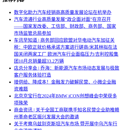
数字化助力汽车经销商高质量发展论坛在杭举办
汽车流通行业高质量发展“政企面对面”在京召开
——国家发改委、工信部、财政部、商务部、国家
市场监管总局参加
车讯早知道 | 商务部回应欧盟对华电动汽车加征关
税：中欧正就价格承诺方案进行磋商/米其林拟在法
国关闭两家工厂 欧洲汽车行业面临压力/吉利控股集
团10月总销量超33.2万辆
店总分享会 | 乔海：新能源汽车市场动态发展与极致
客户服务体验打造
增供给、降成本！金融发力破解民营、小微企业融
资难题
北京京宝行在2024年BMW iCON创想峰会中荣获多
项殊荣
商会资讯 | 关于全国工商联携手知名民营企业助推赣
州革命老区振兴发展大会的邀请
关于考察乌兹别克斯坦汽车市场 暨开展中乌汽车行