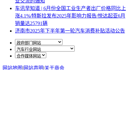
业交流的通知
车讯早知道 | 6月份全国工业生产者出厂价格同比上
涨4.1%/特斯拉发布2025年影响力报告/悦达起亚6月
销量达25791辆
济南市2025年下半年第一轮汽车消费补贴活动公告
网站地图
|
网站声明
|
关于商会
地址：北京市西城区月坛北街25号院47幢3层9号 电话：
010-68780877； 秘书长：18518534808；加入商会：
13810977017；合作咨询：13011296023；技能培训：
13691382441
京ICP备14012925号
网站建设
：
一诺互联
申请加入商会
商会微信公众号