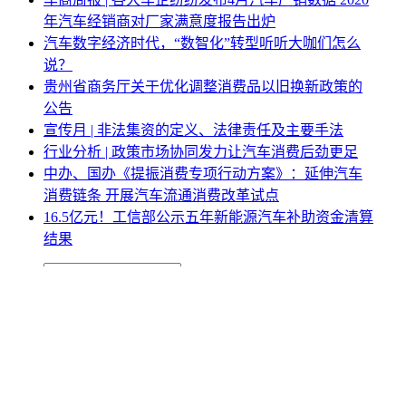
年汽车经销商对厂家满意度报告出炉
汽车数字经济时代，“数智化”转型听听大咖们怎么
说？
贵州省商务厅关于优化调整消费品以旧换新政策的
公告
宣传月 | 非法集资的定义、法律责任及主要手法
行业分析 | 政策市场协同发力让汽车消费后劲更足
中办、国办《提振消费专项行动方案》：延伸汽车
消费链条 开展汽车流通消费改革试点
16.5亿元！工信部公示五年新能源汽车补助资金清算
结果
网站地图
|
网站声明
|
关于商会
地址：北京市西城区月坛北街25号院47幢3层9号 电话：
010-68780877； 秘书长：18518534808；加入商会：