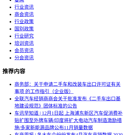
行业资讯
商会资讯
行业政策
国别政策
行业研究
培训资讯
会员资讯
分会资讯
推荐内容
商务部：关于申请二手车和改装车出口许可证有关
事项 的工作指引（企业版）
全联汽车经销商商会关于批准发布《二手车出口基
地建设规范》团体标准的公告
车讯早知道 | 12月1日起 上海浦东新区汽车促消费补
贴扩围至外牌车辆/印度将扩大电动汽车制造激励措
施/多家新能源品牌公布11月销量数据
车商周报 | 各大车企纷纷发布4月汽车产销数据 2020