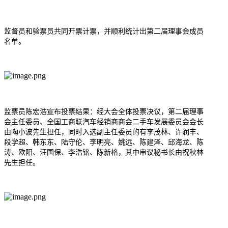
监督员和验票员共同开票计票，并顺利统计出第二届理事会成员
名单。
监票员陈宏浩宣布投票结果：经大会全体投票决议，第二届理事
会主任委员、全国工商联汽车经销商商会二手车发展委员会会长
由陶小波先生担任，同时入选副主任委员的有李茂林、许润丰、
段学超、韩东东、陆守伦、李明亮、姚远、陈建泽、邱海龙、陈
涛、欧阳、汪国保、李浩铭、陈新格，其中审议秘书长由
祝秋林
先生担任。