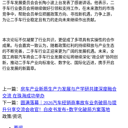
二手车发展委员会会长陶小波上台发表了感谢讲话。他表示，二
手车行业委员会将继续做好引领和支持工作，在未来激烈的市场
竞争中，帮助会员单位把握政策方向、寻找新机遇，力争上游，
为让二手车行业稳定且有力的走向未来继续作出贡献。
本次论坛不仅凝聚了行业共识，更促成了多项具有实操性的合作
成果。与会嘉宾一致认为，随着政策红利的持续释放与产业生态
的不断完善，二手车行业正迎来更为广阔的发展机遇。未来，全
国工商联汽车商会二手车行业发展论坛将继续深化“政企研”协同创
新，推动二手车产业向标准化、数字化、国际化迈进，携手开启
行业发展的新篇章。
上一篇：
房车产业新质生产力发展与产学研共建深度融合
交流 在珠海成功举办
下一篇：
圆满落幕｜2026汽车经销商事故车业务破局与提
升分享交流会收官！白皮书发布+数字化破局方案落地
政策/资讯
要闻