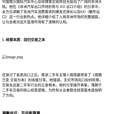
中国南沙国际汽车中心总经理曾志铭将目光投向了广阔的非洲大
陆。他在《非洲汽车出口市场形势与 KD 出口介绍》的分享中，
全方位讲解了非洲汽车消费需求的爆发式增长以及KD（散件出
口）这一行业新热点。他详细介绍了入局非洲市场的完整链路，
让与会者对这片蓝海市场有了清晰的认知。
5. 经营本质：回归交易之本
在探讨了各类风口之后，蒋讲二手车主理人蒋晓晨带来了《周期
万变 交易为本》的收尾分享。他强调，无论市场风口如何轮换，
交易永远是二手车行业的立身根本。他的分享拨开表象，落脚于
二手车交易的核心经营逻辑，为所有从业者稳住经营基本盘指明
了方向。
凝聚共识，开启新篇章