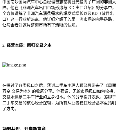
中国南沙国际汽车中心总经理曾志铭将目光投向了广阔的非洲大
陆。他在《非洲汽车出口市场形势与 KD 出口介绍》的分享中，
全方位讲解了非洲汽车消费需求的爆发式增长以及KD（散件出
口）这一行业新热点。他详细介绍了入局非洲市场的完整链路，
让与会者对这片蓝海市场有了清晰的认知。
5. 经营本质：回归交易之本
在探讨了各类风口之后，蒋讲二手车主理人蒋晓晨带来了《周期
万变 交易为本》的收尾分享。他强调，无论市场风口如何轮换，
交易永远是二手车行业的立身根本。他的分享拨开表象，落脚于
二手车交易的核心经营逻辑，为所有从业者稳住经营基本盘指明
了方向。
凝聚共识，开启新篇章