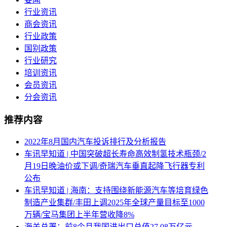
行业资讯
商会资讯
行业政策
国别政策
行业研究
培训资讯
会员资讯
分会资讯
推荐内容
2022年8月国内汽车投诉排行及分析报告
车讯早知道 | 中国突破超长寿命高效制氢技术瓶颈/2
月19日晚油价或下调/奇瑞汽车垂直起降飞行器专利
公布
车讯早知道 | 海南：支持围绕新能源汽车等培育绿色
制造产业集群/丰田上调2025年全球产量目标至1000
万辆/宝马集团上半年营收降8%
海关总署：前8个月我国进出口总值27.08万亿元