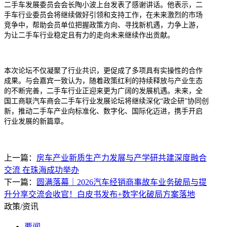
二手车发展委员会会长陶小波上台发表了感谢讲话。他表示，二
手车行业委员会将继续做好引领和支持工作，在未来激烈的市场
竞争中，帮助会员单位把握政策方向、寻找新机遇，力争上游，
为让二手车行业稳定且有力的走向未来继续作出贡献。
本次论坛不仅凝聚了行业共识，更促成了多项具有实操性的合作
成果。与会嘉宾一致认为，随着政策红利的持续释放与产业生态
的不断完善，二手车行业正迎来更为广阔的发展机遇。未来，全
国工商联汽车商会二手车行业发展论坛将继续深化“政企研”协同创
新，推动二手车产业向标准化、数字化、国际化迈进，携手开启
行业发展的新篇章。
上一篇：
房车产业新质生产力发展与产学研共建深度融合
交流 在珠海成功举办
下一篇：
圆满落幕｜2026汽车经销商事故车业务破局与提
升分享交流会收官！白皮书发布+数字化破局方案落地
政策/资讯
要闻