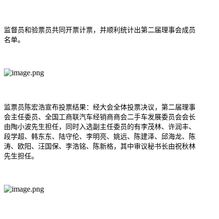
监督员和验票员共同开票计票，并顺利统计出第二届理事会成员
名单。
监票员陈宏浩宣布投票结果：经大会全体投票决议，第二届理事
会主任委员、全国工商联汽车经销商商会二手车发展委员会会长
由陶小波先生担任，同时入选副主任委员的有李茂林、许润丰、
段学超、韩东东、陆守伦、李明亮、姚远、陈建泽、邱海龙、陈
涛、欧阳、汪国保、李浩铭、陈新格，其中审议秘书长由
祝秋林
先生担任。