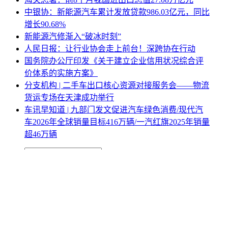
中银协：新能源汽车累计发放贷款986.03亿元，同比
增长90.68%
新能源汽修渐入“破冰时刻”
人民日报：让行业协会走上前台！深跨协在行动
国务院办公厅印发《关于建立企业信用状况综合评
价体系的实施方案》
分支机构 | 二手车出口核心资源对接服务会——物流
货运专场在天津成功举行
车讯早知道 | 九部门发文促进汽车绿色消费/现代汽
车2026年全球销量目标416万辆/一汽红旗2025年销量
超46万辆
网站地图
|
网站声明
|
关于商会
地址：北京市西城区月坛北街25号院47幢3层9号 电话：
010-68780877； 秘书长：18518534808；加入商会：