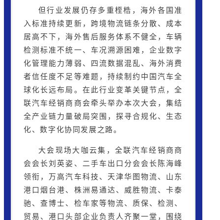
但行业发展仍存多重桎梏，海外各国准
入标准持续更新，跨境物流链条分散、成本
居高不下，海外售后服务体系不健全，车辆
检测标准不统一、车况溯源困难，企业数字
化管理能力薄弱、
四流数据
混乱、海外消费
者信任度不足等难题，持续制约中国汽车全
球化长远布局。在此行业变革关键节点，全
联汽车经销商商会牵头举办本次大会，集结
全产业链力量破局突围，探寻合规化、生态
化、数字化协同发展之路。
大会现场大咖云集，全联汽车经销商商
会会长刘英姿、二手车出口分会会长陈海峰
领衔，
万高汽车科技
、天津华图物流、山东
港口烟台港、株洲易通达、
威胜物流
、卡泰
驰、查博士、检车家等物流、质保、检测、
贸易、港口头部企业负责人齐聚一堂，围绕