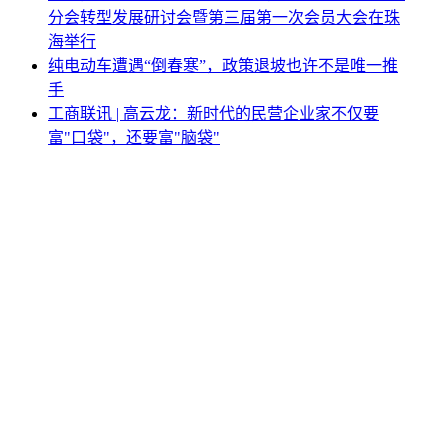
分会转型发展研讨会暨第三届第一次会员大会在珠
海举行
纯电动车遭遇“倒春寒”，政策退坡也许不是唯一推
手
工商联讯 | 高云龙：新时代的民营企业家不仅要
富"口袋"，还要富"脑袋"
加大力度推进消费品以旧换新，上海发布实施方案
商会发布 | 小鹏与沃尔沃分获第一名！国内首次新能
源汽车销售和售后服务体验指数排行榜发布
《新能源汽车产业发展规划（2021—2035年）》
（国办发〔2020〕39 号）
网站地图
|
网站声明
|
关于商会
地址：北京市西城区月坛北街25号院47幢3层9号 电话：
010-68780877； 秘书长：18518534808；加入商会：