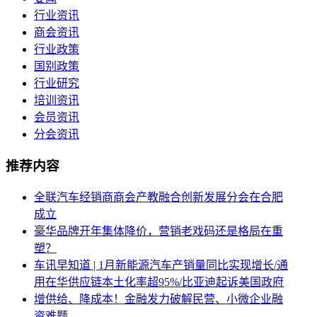
行业资讯
商会资讯
行业政策
国别政策
行业研究
培训资讯
会员资讯
分会资讯
推荐内容
全联汽车经销商商会产教融合创新发展分会在合肥
成立
豪华品牌开年集体降价，营销老戏码还是格局在重
塑？
车讯早知道 | 1月新能源汽车产销量同比实现增长/通
用在华供应链本土化率超95%/比亚迪起诉美国政府
增供给、降成本！金融发力破解民营、小微企业融
资难题