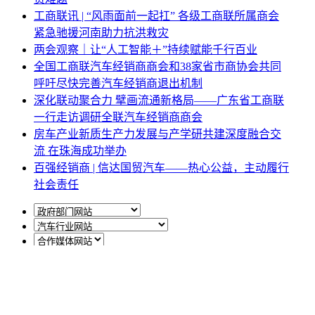
工商联讯 | “风雨面前一起扛” 各级工商联所属商会
紧急驰援河南助力抗洪救灾
两会观察｜让“人工智能＋”持续赋能千行百业
全国工商联汽车经销商商会和38家省市商协会共同
呼吁尽快完善汽车经销商退出机制
深化联动聚合力 擘画流通新格局——广东省工商联
一行走访调研全联汽车经销商商会
房车产业新质生产力发展与产学研共建深度融合交
流 在珠海成功举办
百强经销商 | 信达国贸汽车——热心公益，主动履行
社会责任
网站地图
|
网站声明
|
关于商会
地址：北京市西城区月坛北街25号院47幢3层9号 电话：
010-68780877； 秘书长：18518534808；加入商会：