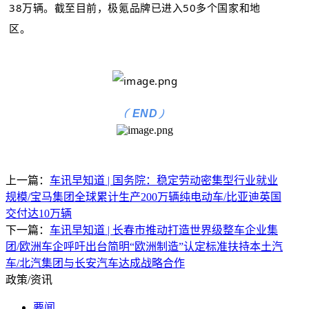
38万辆。截至目前，极氪品牌已进入50多个国家和地
区。
(
)
END
上一篇：
车讯早知道 | 国务院：稳定劳动密集型行业就业
规模/宝马集团全球累计生产200万辆纯电动车/比亚迪英国
交付达10万辆
下一篇：
车讯早知道 | 长春市推动打造世界级整车企业集
团/欧洲车企呼吁出台简明“欧洲制造”认定标准扶持本土汽
车/北汽集团与长安汽车达成战略合作
政策/资讯
要闻