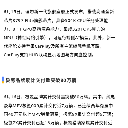
6月15日，理想新一代旗舰座舱正式发布，搭载高通全新
芯片8797 Elite旗舰芯片，具备504K CPU任务处理能
力、8.1T GPU高精渲染能力，集成320TOPS算力的
NPU（神经网络引擎），可运行端侧AI模型。此外，新一
代座舱支持苹果CarPlay及所有主流旗舰手机互联，
CarPlay支持HUD联动显示地图与方向盘控制。
极氪品牌累计交付量突破80万辆
6月16日，极氪品牌累计交付量突破80万辆。其中，纯电
豪华MPV
极氪009
累计交付近7万辆，已连续两年稳居中
国40万元以上MPV销量冠军；极氪9X累计交付超6万辆；
极氪7X累计交付已超16万辆；极氪猎装家族累计交付近