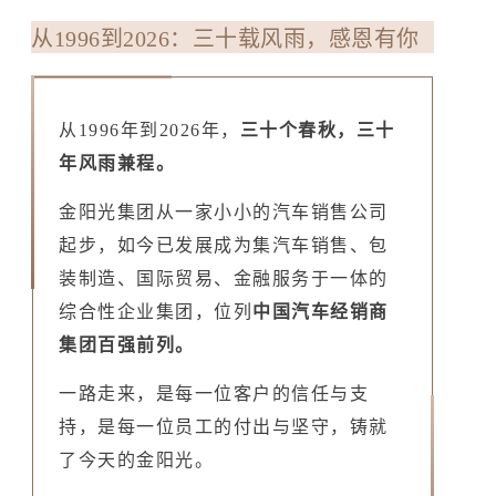
从1996到2026：三十载风雨，感恩有你
从1996年到2026年，
三十个春秋，三十
年风雨兼程。
金阳光集团从一家小小的汽车销售公司
起步，如今已发展成为集汽车销售、包
装制造、国际贸易、金融服务于一体的
综合性企业集团，位列
中国汽车经销商
集团百强前列。
一路走来，是每一位客户的信任与支
持，是每一位员工的付出与坚守，铸就
了今天的金阳光。