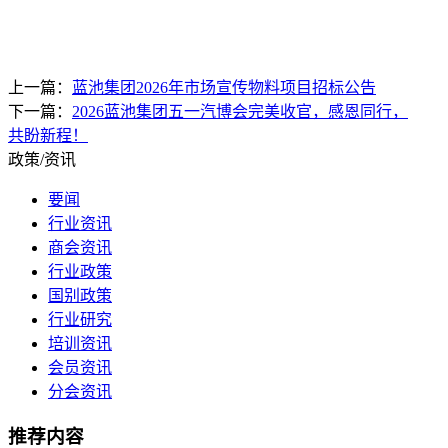
上一篇：
蓝池集团2026年市场宣传物料项目招标公告
下一篇：
2026蓝池集团五一汽博会完美收官，感恩同行，
共盼新程！
政策/资讯
要闻
行业资讯
商会资讯
行业政策
国别政策
行业研究
培训资讯
会员资讯
分会资讯
推荐内容