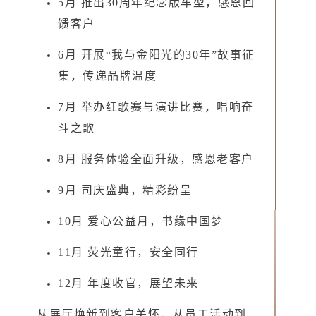
5月 推出30周年纪念版车型，感恩回
馈客户
6月 开展“我与金阳光的30年”故事征
集，传递品牌温度
7月 举办红歌赛与演讲比赛，唱响奋
斗之歌
8月 服务体验全面升级，感恩老客户
9月 司庆盛典，精彩纷呈
10月 爱心公益月，书缘中国梦
11月 荧光童行，安全同行
12月 年度收官，展望未来
从展厅焕新到客户关怀，从员工活动到