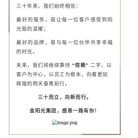
三十年来，我们始终相信：
最好的服务，是让每一位客户感受到阳
光般的温暖；
最好的品牌，是与每一位伙伴共享幸福
的时光。
未来，我们将继续秉持
“信赖”
二字，以
客户为中心，以员工为根本，向着更加
辉煌的明天奋勇前行。
三十而立，向新而行。
金阳光集团，感恩一路有你！