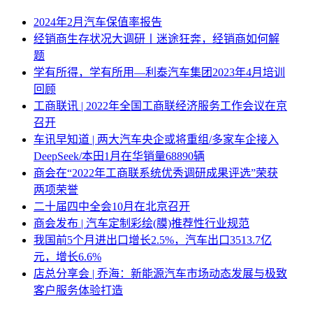
2024年2月汽车保值率报告
经销商生存状况大调研丨迷途狂奔，经销商如何解
题
学有所得，学有所用—利泰汽车集团2023年4月培训
回顾
工商联讯 | 2022年全国工商联经济服务工作会议在京
召开
车讯早知道 | 两大汽车央企或将重组/多家车企接入
DeepSeek/本田1月在华销量68890辆
商会在“2022年工商联系统优秀调研成果评选”荣获
两项荣誉
二十届四中全会10月在北京召开
商会发布 | 汽车定制彩绘(膜)推荐性行业规范
我国前5个月进出口增长2.5%，汽车出口3513.7亿
元，增长6.6%
店总分享会 | 乔海：新能源汽车市场动态发展与极致
客户服务体验打造