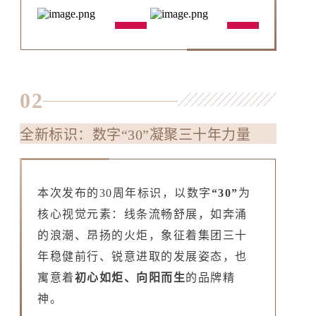
0
2
全新标识：数字“30”凝聚三十年力量
本次发布的30周年标识，以数字
“30”
为
核心视觉元素：线条流畅舒展，如奔涌
的浪潮、昂扬的火炬，象征着集团三十
年稳健前行、锐意进取的发展姿态，也
寓意着
初心如炬、向阳而生
的品牌精
神。