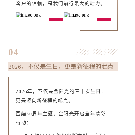
客户的信赖，是我们前行最大的动力。
0
4
2026，不仅是生日，更是新征程的起点
2026年，不仅是金阳光的三十岁生日，
更是迈向新征程的起点。
围绕30周年主题，金阳光开启全年精彩
行动：