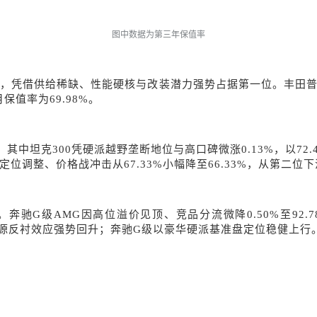
图中数据为第三年保值率
90%，凭借供给稀缺、性能硬核与改装潜力强势占据第一位。丰田普
值率为69.98%。
者。其中坦克300凭硬派越野垄断地位与高口碑微涨0.13%，以7
位调整、价格战冲击从67.33%小幅降至66.33%，从第二位
。奔驰G级AMG因高位溢价见顶、竞品分流微降0.50%至92
与新能源反衬效应强势回升；奔驰G级以豪华硬派基准盘定位稳健上行