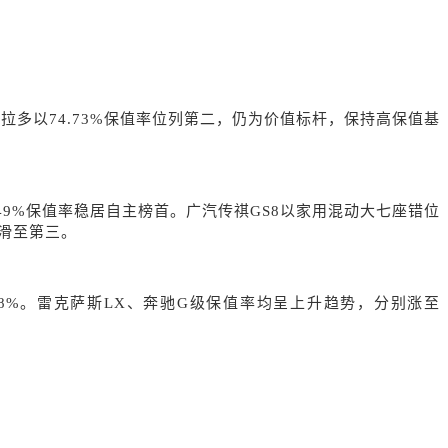
拉多以74.73%保值率位列第二，仍为价值标杆，保持高保值基
2.49%保值率稳居自主榜首。广汽传祺GS8以家用混动大七座错位
下滑至第三。
.78%。雷克萨斯LX、奔驰G级保值率均呈上升趋势，分别涨至
。