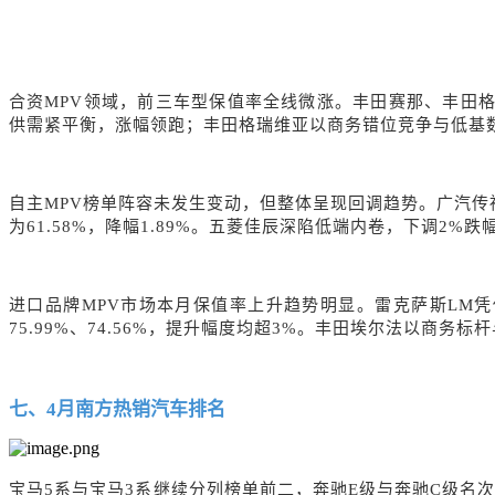
合资
MPV领域，前三车型保值率全线
微涨
。丰田赛那
、丰田
供需紧平衡，涨幅领跑；丰田格瑞维亚以商务错位竞争与低基
自主
MPV榜单阵容未发生变动，但整体呈现回调趋势。广汽传祺
为61.58%，降幅1.89%。五菱佳辰深陷低端内卷，下调2%跌幅
进口品牌
MPV市场本月保值率上升趋势明显。雷克萨斯LM凭
75.99%、74.56%，提升幅度均超3%。丰田埃尔法以
七、
4
月南方热销汽车排名
宝马
5系
与
宝马
3系
继续分列榜单前二，
奔驰
E级
与
奔驰
C级
名