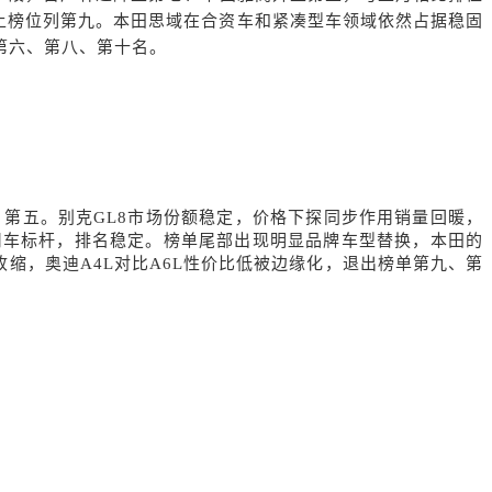
L上榜位列第九。本田
思域在合资车和紧凑型车领域依然占据稳固
第六、第八、第十名。
、第五。
别克
GL8
市场份额稳定，价格下探同步作用销量回暖，
用车标杆
，排名稳定。榜单尾部出现明显品牌车型替换，
本田
的
收缩，
奥迪
A4L对比A6L
性价比低被边缘化，退出榜单第九、第