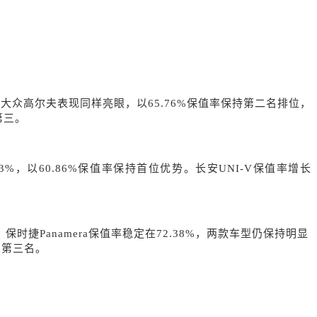
联。大众高尔夫表现同样亮眼，以65.76%保值率保持第二名排位，
第三。
.63%，以60.86%保值率保持首位优势。长安UNI-V保值率增长
。
；保时捷Panamera保值率稳定在72.38%，两款车型仍保持明显
列第三名。