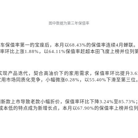
图中数据为第三年保值率
资轿车保值率第一的宝座后，本月以68.43%的保值率连续4月蝉
率环比上涨1.88%，以64.11%保值率赶超本田飞度上榜并位列
实现产品迭代，契合高油价下的家用需求，保值率环比提升
3
受家用市场同质化竞争，小幅微涨0.28%，以55.40%下滑至第三位
因新款上市导致老款小幅折价，保值率环比下降3.24%至85.73%
本低的特点成为新增长点，本月以67.90%的保值率上榜并位