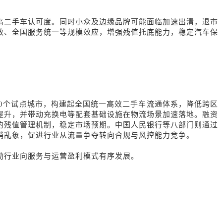
高二手车认可度。同时小众及边缘品牌可能面临加速出清，退市
效、全国服务统一等规模效应，增强残值托底能力，稳定汽车保
0个试点城市，构建起全国统一高效二手车流通体系，降低跨区
提升，并带动充换电等配套基础设施在物流场景加速落地。融资
的残值管理机制，稳定市场预期。中国人民银行等八部门则通过
销乱象，促进行业从流量争夺转向合规与风控能力竞争。
动行业向服务与运营盈利模式有序发展。