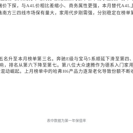
终端价下探，与A4L价相比差缩小、商务属性更强，本月替代A4
逸南方三四线市场保有量大，家用代步刚需强，分别稳定在榜单
五名升至本月榜单第三名。
奔驰
E级
与
宝马
5系
顺延下滑至第四
响，排名从第六下降至第七。第八位
大众速腾作为德系入门家
系混动崛起。上月榜单中的
哈弗
H6
产品力逐渐老化导致份额不断
表中数据为第一年保值率