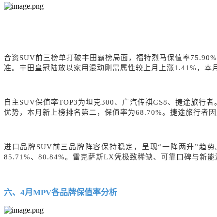
合资
SUV
前三榜单打破丰田霸榜局面，福特烈马保值率
75.
准。丰田皇冠陆放以家用混动刚需属性较上月上涨1.41%，本月保
自主
SUV保值率TOP3为坦克300、广汽传祺GS8、捷途旅行
优势，本月新上榜排名第二，保值率为68.70%。捷途旅行者因定
进口品牌
SUV前三品牌阵容保持稳定，呈现“一降两升”趋势
85.71%、80.84%。雷克萨斯LX凭极致稀缺、可靠口碑
六、
4
月
MPV各品牌保值率
分析