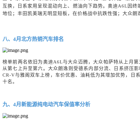
互换，日系家用呈现混动向上、燃油向下趋势。奥迪
A6L因
地位
；丰田凯美瑞无明显短板，在价格战中抗跌性强；大众朗
八、
4
月北方热销汽车排名
榜单前两名依旧为
奥迪
A6L与大众迈腾
，
大众帕萨特
从上月第
从第七上升至第六。
大众朗逸
则受德系内部分流、日系挤压影
CR-V
与
雅阁
双车上榜，车价优惠、油耗低为其增加优势，日
十名。
九、
4
月新能源纯电动汽车保值率分析