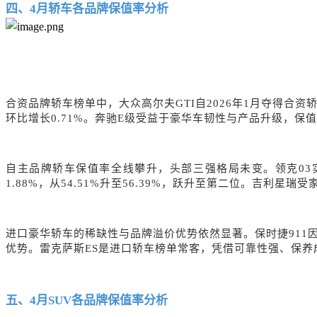
四、
4
月
轿车
各品牌保值率
分析
合资
品牌轿车榜单中
，
大众高尔夫
GTI自2026年1月夺得合
环比增长0.71%。奔驰E级受益于豪华车韧性与产品升级，保值
自主品牌轿车保值率全线攀升，头部三强格局未变。领克
03
1.88%，从54.51%升至56.39%，跃升至第二位。吉利星瑞
进口豪华轿车的稀缺性与品牌溢价优势依然显著。保时捷
911
优势。雷克萨斯ES是进口轿车榜单常客，凭借可靠性强、保养成
五、
4
月
SUV各品牌保值率
分析