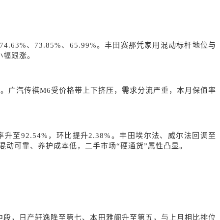
为74.63%、73.85%、65.99%。丰田赛那凭家用混动标杆地位与
小幅跟涨。
8%。广汽传祺M6受价格带上下挤压，需求分流严重，本月保值率
92.54%，环比提升2.38%。丰田埃尔法、威尔法回调至
、混动可靠、养护成本低，二手市场“硬通货”属性凸显。
中段，
日产轩逸
降至第七、
本田雅阁升至第
五，与上月相比排位