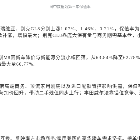
图中数据为第三年保值率
格瑞维亚、别克
GL8分别上涨1.07%、1.46%、0.21%，保值率
数补涨，增幅最大；别克GL8靠庞大保有量与商务刚需基本盘，
M8因新车降价与新能源分流小幅回落，从63.84%降至62.7
最大至60.77%。
借高端商务、顶流家用刚需以及进口配额管控影响供需，保值率升至
商务标杆与加价回升，带动二手残值同步上行；丰田威尔法靠错位竞争
次互换。反映南方市场商务
/家用兼顾的豪华轿车需求坚挺。榜单