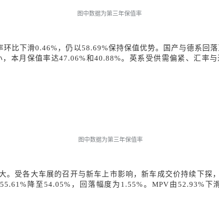
图中数据为第三年保值率
率环比下滑
0.46%，仍以58.69%保持保值优势。国产与德系回落至
较小，本月保值率达47.06%和40.88%。英系受供需偏紧
图中数据为第三年保值率
较大。受各大车展的召开与新车上市影响，新车成交价持续下探
.61%降至54.05%，回落幅度为1.55%。MPV由52.93%下