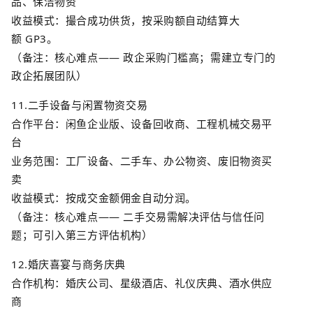
品、保洁物资
收益模式：撮合成功供货，按采购额自动结算大
额
GP3
。
（备注：核心难点
——
政企采购门槛高；需建立专门的
政企拓展团队）
11.
二手设备与闲置物资交易
合作平台：闲鱼企业版、设备回收商、工程机械交易平
台
业务范围：工厂设备、二手车、办公物资、废旧物资买
卖
收益模式：按成交金额佣金自动分润。
（备注：核心难点
——
二手交易需解决评估与信任问
题；可引入第三方评估机构）
12.
婚庆喜宴与商务庆典
合作机构：婚庆公司、星级酒店、礼仪庆典、酒水供应
商