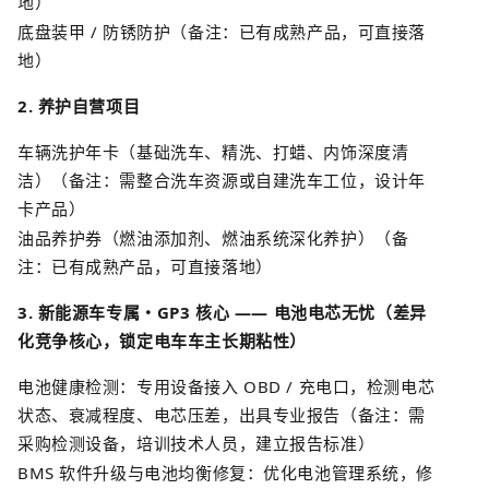
地）
底盘装甲
/
防锈防护（备注：已有成熟产品，可直接落
地）
2.
养护自营项目
车辆洗护年卡（基础洗车、精洗、打蜡、内饰深度清
洁）（备注：需整合洗车资源或自建洗车工位，设计年
卡产品）
油品养护券（燃油添加剂、燃油系统深化养护）（备
注：已有成熟产品，可直接落地）
3.
新能源车专属・
GP3
核心
——
电池电芯无忧（差异
化竞争核心，锁定电车车主长期粘性）
电池健康检测：专用设备接入
OBD /
充电口，检测电芯
状态、衰减程度、电芯压差，出具专业报告（备注：需
采购检测设备，培训技术人员，建立报告标准）
BMS
软件升级与
电池均衡修复
：优化电池管理系统，修