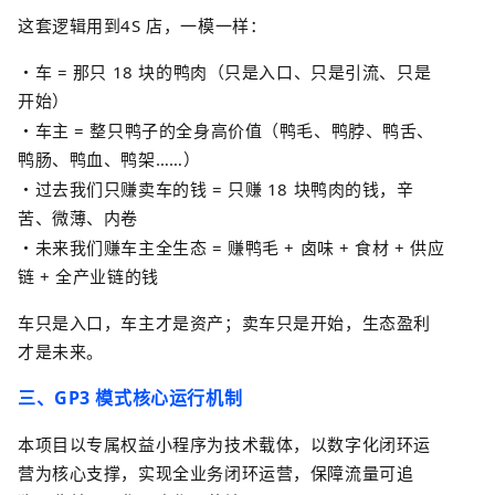
这套逻辑用到
4S
店
，一模一样：
・车
=
那只
18
块的鸭肉（只是入口、只是引流、只是
开始）
・车主
=
整只鸭子的全身高价值（鸭毛、鸭脖、鸭舌、
鸭肠、鸭血、鸭架
……
）
・过去我们只赚卖车的钱
=
只赚
18
块鸭肉的钱，辛
苦、微薄、内卷
・未来我们赚车主全生态
=
赚鸭毛
+
卤味
+
食材
+
供应
链
+
全产业链的钱
车只是入口，车主才是资产；卖车只是开始，生态盈利
才是未来。
三、
GP3
模式核心运行机制
本项目以专属权益小程序为技术载体，以数字化闭环运
营为核心支撑，实现全业务闭环运营，保障流量可追