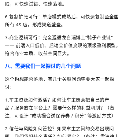
险，可快速试错、快速落地。
6.
复制扩张可行：单店模式成熟后，可快速复制至
全国
所有
4S
店
，形成渠道壁垒。
7.
商业逻辑可行：完全遵循龙白滔博士
“
鸭子产业链
”
——
前端入口低价、后端全价值变现的顶级盈利模型，
符合商业本质、收益空间巨大。
八、需要我们一起探讨的几个问题
这个构想能否落地，有几个关键问题需要大家一起探
讨：
1.
车主资源如何激活？
如何让车主愿意把自己的产
品
/
服务放在平台上？需要什么样的利益机制？（备
注：可设计
“
成功撮合送保养券
/
积分
”
等激励方式）
2.
信任与风险如何管控？
如果车主之间的交易出现问
题，我们承担什么责任？如何界定？（备注：需法律上