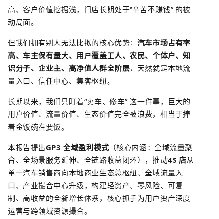
高、客户价值挖掘浅，门店长期处于
“
辛苦不赚钱
”
的被
动局面。
但我们拥有别人无法比拟的核心优势：
汽车市场占有率
高、车主保有量大、用户覆盖工人、农民、个体户、知
识分子、企业主、高净值人群全阶层
，天然就是本地流
量入口、信任中心、集客枢纽。
长期以来，我们只盯着
“
卖车、修车
”
这一件事，巨大的
用户价值、流量价值、生态价值完全被浪费，相当于捧
着金饭碗在要饭。
本报告提出
GP3
全域盈利模式
（核心内涵：全域流量聚
合、全场景服务延伸、全链路收益闭环），推动
4S
店
从
单一汽车销售商向本地商业生态总枢纽、全域流量入
口、产业撮合中心升级，构建轻资产、零风险、可复
制、高收益的全新增长体系，核心抓手为用户资产深度
运营与跨领域资源撮合。