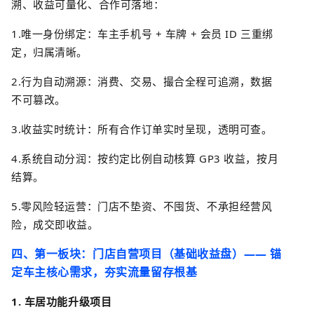
溯、收益可量化、合作可落地：
1.
唯一身份绑定：车主手机号
+
车牌
+
会员
ID
三重绑
定，归属清晰。
2.
行为自动溯源：消费、交易、撮合全程可追溯，数据
不可篡改。
3.
收益实时统计：所有合作订单实时呈现，透明可查。
4.
系统自动分润：按约定比例自动核算
GP3
收益，按月
结算。
5.
零风险轻运营：门店不垫资、不囤货、不承担经营风
险，成交即收益。
四、第一板块：门店自营项目（基础收益盘）
——
锚
定车主核心需求，夯实流量留存根基
1.
车居功能升级项目