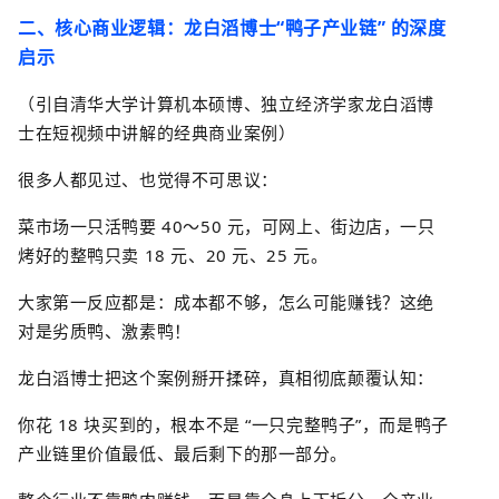
二、核心商业逻辑：龙白滔博士
“
鸭子产业链
”
的深度
启示
（引自清华大学计算机本硕博、独立经济学家龙白滔博
士在短视频中讲解的经典商业案例）
很多人都见过、也觉得不可思议：
菜市场一只活鸭要
40
～
50
元，可网上、街边店，一只
烤好的整鸭只卖
18
元、
20
元、
25
元。
大家第一反应都是：成本都不够，怎么可能赚钱？这绝
对是劣质鸭、激素鸭！
龙白滔博士把这个案例掰开揉碎，真相彻底颠覆认知：
你花
18
块买到的，根本不是
“
一只完整鸭子
”
，而是鸭子
产业链里价值最低、最后剩下的那一部分。