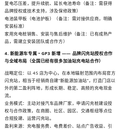
复电芯压差，提升续航、延长电池寿命（备注：需获得
品牌授权或技术支持，涉及保修政策）
电池装甲板（电池护板）（备注：需对接供应商，明确
安装标准）
家用充电桩销售、安装与售后维护（备注：已有成熟产
品，需建立安装团队或合作方）
4.
新能源车专属・
GP3
新增
——
品牌闪充站授权合作
与全域布局（全国已经有很多加油站充电站合作）
战略定位：以
4S
店为中心，在本地辐射范围内布局
官方
闪充站
，相当于经销商自建
“
新能源加油站
”
，打造门店以
外的第二盈利阵地，形成长期、稳定、高频的充电现金
流。
业务模式：主动对接
汽车品牌厂家
，申请闪充桩建设授
权与合作政策，在商圈、社区、园区、交通枢纽等点位
合规投建、运营闪充站。
盈利来源：充电服务费、电费差价、站点广告收益、引