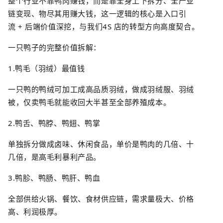
整个行业不靠鸭肉赚钱，而是靠全身上下拆分、全产业
链变现、物尽其用赚大钱，这一逻辑的核心是入口引
流
+
后端价值深挖，与我们
4S
店
的转型方向高度契合。
一只鸭子的完整价值拆解：
1.
鸭毛（羽绒）最值钱
一只鸭的鸭绒可加工成高品质羽绒，做成羽绒服、羽绒
被，仅卖鸭毛就能收回大半甚至全部养殖成本。
2.
鸭舌、鸭脖、鸭翅、鸭掌
单独拆分做成卤味、休闲食品，单价是鸭肉的几倍、十
几倍，是高毛利暴利产品。
3.
鸭胗、鸭肠、鸭肝、鸭血
全部供给火锅、餐饮、食材供应链，需求量极大、价格
高、利润极厚。