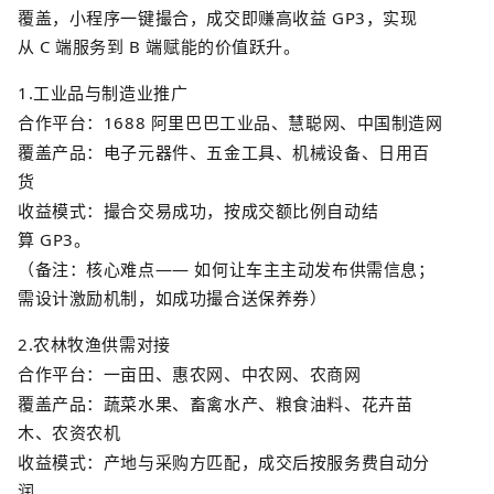
覆盖，小程序一键撮合，成交即赚高收益
GP3
，实现
从
C
端服务到
B
端赋能的价值跃升。
1.
工业品与制造业推广
合作平台：
1688
阿里巴巴工业品、慧聪网、中国制造网
覆盖产品：电子元器件、五金工具、机械设备、日用百
货
收益模式：撮合交易成功，按成交额比例自动结
算
GP3
。
（备注：核心难点
——
如何让车主主动发布供需信息；
需设计激励机制，如成功撮合送保养券）
2.
农林牧渔供需对接
合作平台：一亩田、惠农网、
中农网
、农商网
覆盖产品：蔬菜水果、畜禽水产、粮食油料、花卉苗
木、农资农机
收益模式：产地与采购方匹配，成交后按服务费自动分
润。