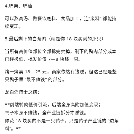
4.
鸭架、鸭油
可以熬高汤、做餐饮底料、食品加工，连
“
废料
”
都能持
续变现。
5.
最后剩下的白条鸭（就是你
18
块买到的那只）
当所有高价值部位全部拆完卖掉，剩下的鸭肉部分成本
已经极低，批发价仅
7—8
块钱一只。
烤一烤卖
18—25
元，商家依然有钱赚，但这已经是整
只鸭子里
“
最不值钱
”
的部分。
龙白滔博士总结：
**
前端鸭肉低价引流，后端全身高附加值变现；
鸭子本身不赚钱，全产业链拆分才赚钱。
你花
18
块买的不是一只鸭子，只是鸭子产业链的
“
边角
料
”
。
**