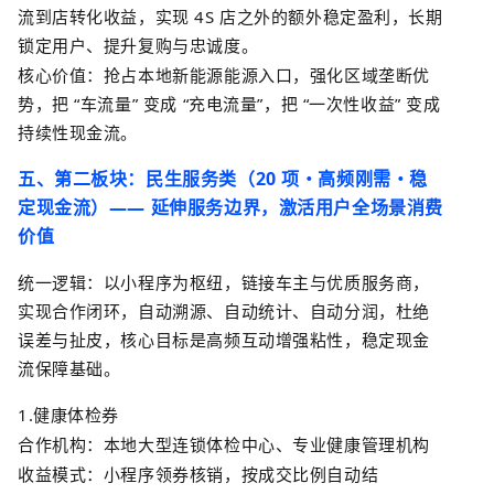
流到店转化收益，实现
4S
店之外的额外稳定盈利，长期
锁定用户、提升复购与忠诚度。
核心价值：抢占本地新能源能源入口，强化区域垄断优
势，把
“
车流量
”
变成
“
充电流量
”
，把
“
一次性收益
”
变成
持续性现金流。
五、第二板块：民生服务类（
20
项・高频刚需・稳
定现金流）
——
延伸服务边界，激活用户全场景消费
价值
统一逻辑：以小程序为枢纽，链接车主与优质服务商，
实现合作闭环，自动溯源、自动统计、自动分润，杜绝
误差与扯皮，核心目标是高频互动增强粘性，稳定现金
流保障基础。
1.
健康体检券
合作机构：本地大型连锁体检中心、专业健康管理机构
收益模式：小程序领券核销，按成交比例自动结