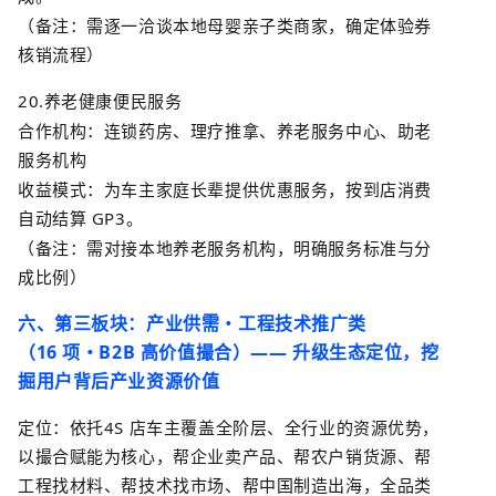
（备注：需逐一洽谈本地母婴亲子类商家，确定体验券
核销流程）
20.
养老健康便民服务
合作机构：连锁药房、理疗推拿、养老服务中心、助老
服务机构
收益模式：为车主家庭长辈提供优惠服务，按到店消费
自动结算
GP3
。
（备注：需对接本地养老服务机构，明确服务标准与分
成比例）
六、第三板块：产业供需・工程技术推广类
（
16
项・
B2B
高价值撮合）
——
升级生态定位，挖
掘用户背后产业资源价值
定位：依托
4S
店车主
覆盖全阶层、全行业的资源优势，
以撮合赋能为核心，帮企业卖产品、帮农户销货源、帮
工程找材料、帮技术找市场、帮中国制造出海，全品类