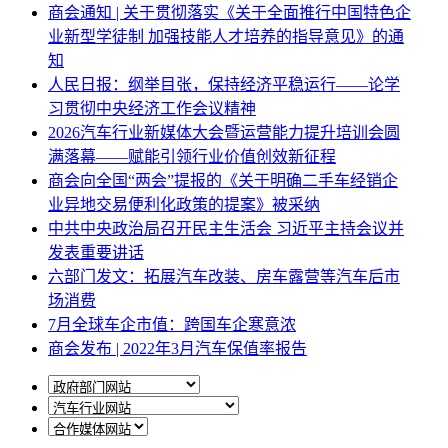
商会通知 | 关于贯彻落实《关于全面推行中国特色企
业新型学徒制 加强技能人才培养的指导意见》的通
知
人民日报：纲举目张，保持经济平稳运行——论学
习贯彻中央经济工作会议精神
2026汽车行业新媒体大会暨运营能力提升培训会圆
满落幕——赋能引领行业价值创效新征程
商会向全国“两会”提报的《关于明确二手车经销企
业异地交易便利化政策的提案》被采纳
中共中央政治局召开民主生活会 习近平主持会议并
发表重要讲话
六部门发文：拓展汽车改装、房车露营等汽车后市
场消费
7月全球车企市值：跨国车企寒意浓
商会发布 | 2022年3月汽车保值率报告