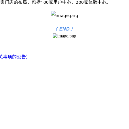
家门店的布局，包括100家用户中心、200家体验中心。
(
)
END
有关事项的公告）