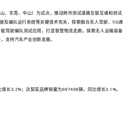
佛山、东莞、中山）为试点，推动跨市测试道路互联互通和测试
驶及编队运行系统等关键技术攻关，探索融合无人驾驶、5G通
智能驾驶编队测试应用，打造智慧物流走廊。探索无人运输装备
展，支持汽车产业创新发展。
增长3.2%；达契亚品牌销量为697408辆，同比增长3.1%。