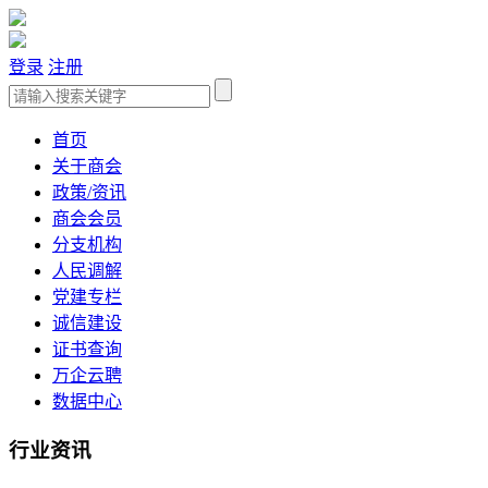
登录
注册
首页
关于商会
政策/资讯
商会会员
分支机构
人民调解
党建专栏
诚信建设
证书查询
万企云聘
数据中心
行业资讯