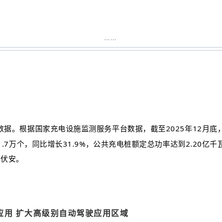
……
施数据。根据国家充电设施监测服务平台数据，截至2025年12月底
1.7万个，同比增长31.9%，公共充电桩额定总功率达到2.20亿千
千伏安。
应用 扩大高级别自动驾驶应用区域