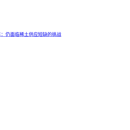
汽车：仍面临稀土供应短缺的挑战