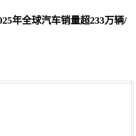
25年全球汽车销量超233万辆/