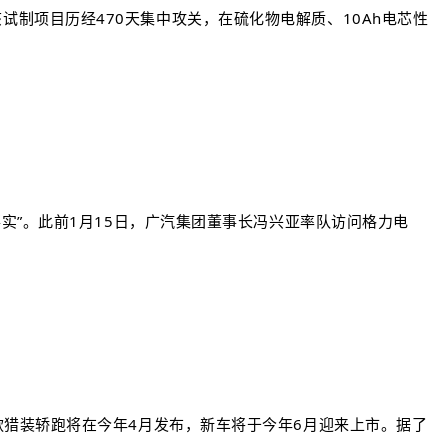
试制项目历经470天集中攻关，在
硫化物电解质
、10Ah电芯性
实”。此前1月15日，广汽集团董事长冯兴亚率队访问格力电
款猎装轿跑将在今年4月发布，新车将于今年6月迎来上市。据了