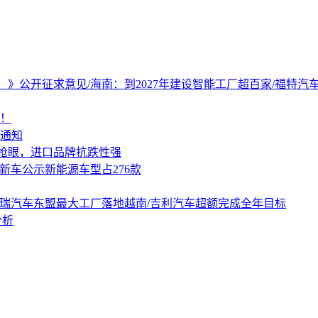
5版）》公开征求意见/海南：到2027年建设智能工厂超百家/福特
荣！
通知
表现抢眼，进口品牌抗跌性强
批新车公示新能源车型占276款
万辆/奇瑞汽车东盟最大工厂落地越南/吉利汽车超额完成全年目标
分析