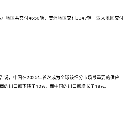
A）地区共交付4650辆，美洲地区交付3347辆，亚太地区交付
告说，中国在2025年首次成为全球该细分市场最重要的供应
商的出口额下降了10%，而中国的出口额增长了18%
。