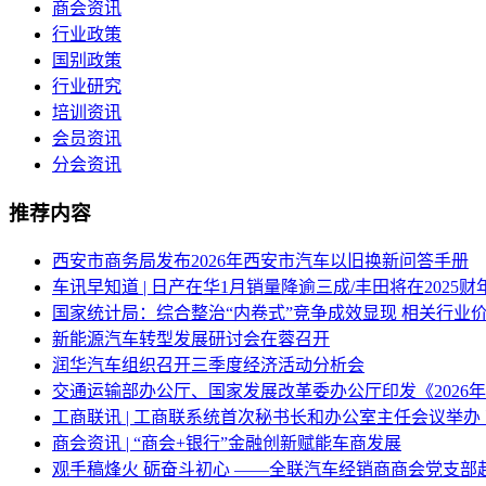
商会资讯
行业政策
国别政策
行业研究
培训资讯
会员资讯
分会资讯
推荐内容
西安市商务局发布2026年西安市汽车以旧换新问答手册
车讯早知道 | 日产在华1月销量降逾三成/丰田将在202
国家统计局：综合整治“内卷式”竞争成效显现 相关行业
新能源汽车转型发展研讨会在蓉召开
润华汽车组织召开三季度经济活动分析会
交通运输部办公厅、国家发展改革委办公厅印发《2026
工商联讯 | 工商联系统首次秘书长和办公室主任会议举办
商会资讯 | “商会+银行”金融创新赋能车商发展
观手稿烽火 砺奋斗初心 ——全联汽车经销商商会党支