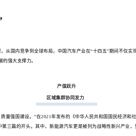
”
型，从国内竞争到全球布局，中国汽车产业在“十四五”期间不仅实
展的强大支撑力。
产值跃升
区域集群协同发力
质量强国建设。”在2021年发布的《中华人民共和国国民经济和社
在文中第三篇的开头。其中，新能源汽车更是被列为战略性新兴产业