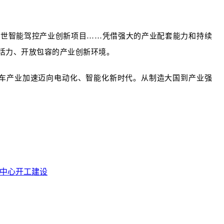
博世智能驾控产业创新项目……凭借强大的产业配套能力和持续
活力、开放包容的产业创新环境。
汽车产业加速迈向电动化、智能化新时代。从制造大国到产业强
发中心开工建设