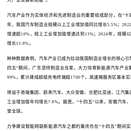
大产业发展新动能”。
汽车产业作为实体经济和先进制造业的重要组成部分，在“十
年，我国汽车制造业规模以上工业增加值同比增长5.5%；202
增速超10%，规上工业增加值增速达到13%；2024年，规模
增长11.8%。
种种数据表明，汽车产业已成为拉动我国制造业增长的核心引
四五”期间，广东坚持制造业当家，大力培育新能源汽车产业集群
99%，累计建成超级充电终端超1700个，高速路服务区基本
得益于奇瑞集团、蔚来汽车、
大众安徽
、合肥比亚迪、江汽集
工业增加值年均增长7.9%。据悉，“十四五”以来，安徽汽车
誉全球。
力争建设智能网联新能源汽车之都的重庆也在“十四五”期间实