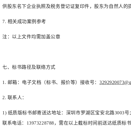
供股东名下企业执照及税务登记证复印件，股东为自然人的
7.
相关成功案例
参考
注：
以上
文件均需
加盖公章
七、
标书路径及联络方式
1.
邮箱：电子文档（标书、报价等）接收号：
3292920073@
2.
联系人：
1)
纸质版标书邮寄送达地址：深圳市罗湖区宝安北路
300
联系电话：
13973228788
，需在以上截标时间前送达纸质标