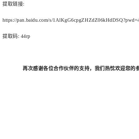
提取
链接
:
https://pan.baidu.com/s/1AlKgG6cpgZHZdZ06kHdDSQ?pwd=
提取码: 44rp
再次感谢各位合作伙伴的支持，我们热忱欢迎您的