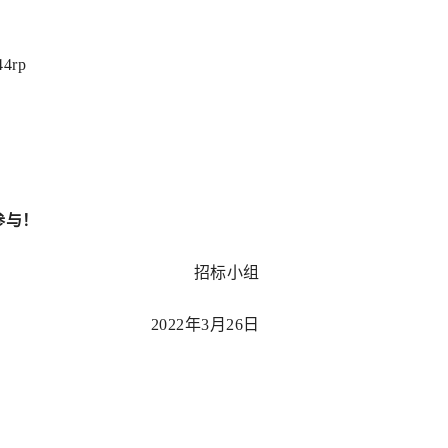
44rp
参与！
招标小组
20
22
年
3
月
26
日