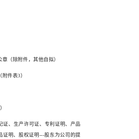
公章（
除
附件
，
其他自拟
）
（附件表
3
）
4）
记证、生产许可证、专利证明、产品
品证明、股权证明
---股东为公司的提