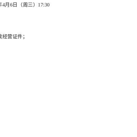
年
4
月
6
日（周
三
）
1
7
:
3
0
效经营证件；