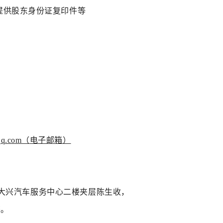
提供股东身份证复印件等
qq.com（
电子邮箱
）
3号大兴汽车服务中心二楼夹层
陈生
收，
书。