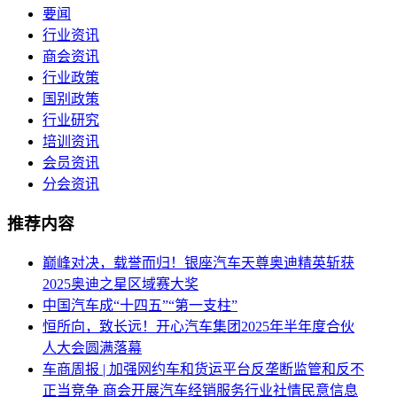
要闻
行业资讯
商会资讯
行业政策
国别政策
行业研究
培训资讯
会员资讯
分会资讯
推荐内容
巅峰对决，载誉而归！银座汽车天尊奥迪精英斩获
2025奥迪之星区域赛大奖
中国汽车成“十四五”“第一支柱”
恒所向，致长远！开心汽车集团2025年半年度合伙
人大会圆满落幕
车商周报 | 加强网约车和货运平台反垄断监管和反不
正当竞争 商会开展汽车经销服务行业社情民意信息