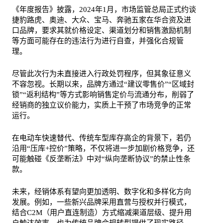
《年度报告》披露，2024年1月，市场监管总局正式约谈
捷豹路虎、奥迪、大众、宝马、奔驰五家在华合资及进
口品牌，要求其就价格设定、渠道划分和销售激励机制
等方面可能存在的违法行为进行自查，并强化合规管
理。
尽管此次行为未直接进入行政处罚程序，但其象征意义
不容忽视。长期以来，品牌方通过“建议零售价”“区域封
锁”“返利结构”等方式影响销售定价与流通分布，削弱了
经销商的独立议价能力，实质上干预了市场竞争的正常
运行。
在电动车快速替代、传统车型库存高企的背景下，若仍
沿用“压库+控价”策略，不仅将进一步加剧价格竞争，还
可能触碰《反垄断法》中对“纵向垄断协议”的禁止性条
款。
未来，经销体系有望向更加透明、数字化和多样化方向
发展。例如，一些新兴品牌采用直营与授权并行模式，
结合
C2M
（用户直连制造）方式缩减渠道层级、提升用