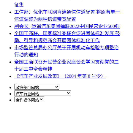
征集
工信部：优化车联网直连通信信道配置 将原有单一
信道调整为两种信道带宽配置
副会长 | 运通汽车集团蝉联2022中国民营企业500强
全国工商联、国家标准委联合促进团体标准发展 鼓
励、引导和规范商会开展团体标准化工作
市场监管总局办公厅关于开展机动车检验专项整治
行动的通知
全国工商联召开民营企业家座谈会学习贯彻党的二
十届三中全会精神
《汽车产业发展政策》（2004 年第 8 号令）
网站地图
|
网站声明
|
关于商会
地址：北京市西城区月坛北街25号院47幢3层9号 电话：
010-68780877； 秘书长：18518534808；加入商会：
13810977017；合作咨询：13011296023；技能培训：