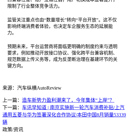
限制了行业整体竞争活力。
监管关注重点也由“数量增长”转向“平台开放”。这不仅
影响终端消费者体验，也决定车企服务生态的延展能
力。
预期未来，平台运营商将面临更明确的制度约束与透明
要求，例如推动开放接口协议、强化跨平台兼容机制、
规范数据上传义务等，成为反垄断治理在基建环节的关
键方向。
来源：汽车纵横AutoReview
上一篇：
造车新势力盈利潮来了，今年集体“上岸”？
下一篇：
车讯早知道 | 南京实施新一轮汽车消费补贴/上汽
通用五菱与华为签署深化合作协议/本田中国8月销量53339
辆
政策/资讯