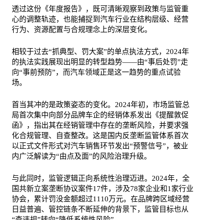
透过这份《年度报告》，既可清晰观察到政策与监管重
心的调整轨迹，也能捕捉到汽车行业在结构层级、经营
行为、资源配置与合规理念上的深层变化。
相较于过去“抓典型、罚大案”的单点执法方式，2024年
的执法实践展现出明显的转型趋势——由“事后处罚”走
向“事前预防”，而汽车领域正是这一趋势的重点试验
场。
首当其冲的是政策姿态的变化。2024年初，市场监管总
局首次集中向部分品牌车企的经销体系发出《
提醒敦促
函
》，指出其在经销管理中存在的垄断风险，并要求强
化合规管理、自查整改。这是国内反垄断监管体系首次
以正式文件形式对汽车销售环节发出“预警信号”，被业
内广泛解读为“由点及面”的风险治理升级。
与此同时，监管逻辑正向系统性治理迈进。2024年，全
国共新立案垄断协议案件17件，涉及78家企业和1家行业
协会，累计罚没金额超过1110万元。在品牌跨区域经营
日益普遍、管控链条不断延伸的背景下，监管目标也从
“查违规”转向“降低系统性风险”。