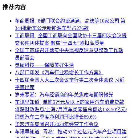
推荐内容
车商周报 | 8部门联合约谈滴滴、高德等10家公司 第
344批新车公示新能源车型占276款
工商联讯 | 全国工商联向全国政协十三届四次会议提
交48件团体提案 聚焦“十四五”紧扣高质量
全国工商联召开落实中央巡视反馈意见整改工作动
员部署会
灵犀科技——保障美好生活
八部门印发《汽车行业稳增长工作方案》
十四届全国人大三次会议举行第二次全体会议 习近
平等出席
岁末寒潮：汽车经销商的年关焦虑与期盼微光
车讯早知道 | 单笔5万元及以上的家用汽车消费贷款
将获财政贴息/上海7月汽车类零售总额达158.50亿元/
理想汽车二季度净利润环比增长69.6%
华宏汽车集团召开2024年经营工作会议
车讯早知道 | 青岛：推动57个过亿元汽车产业项目建